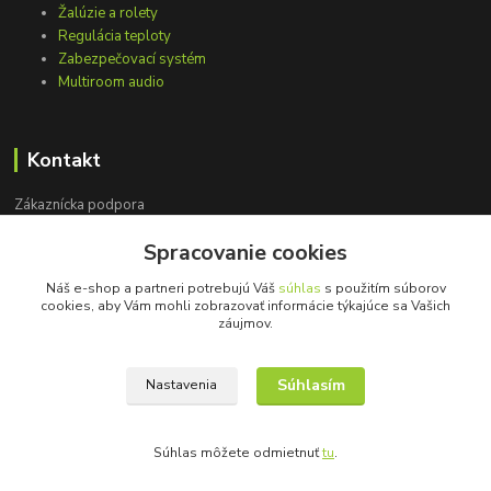
Žalúzie a rolety
Regulácia teploty
Zabezpečovací systém
Multiroom audio
Kontakt
Zákaznícka podpora
+421 948 751 843
Spracovanie cookies
(Po-Pia, 9-15 hod.)
Náš e-shop a partneri potrebujú Váš
súhlas
s použitím súborov
info@loxprofi.sk
cookies, aby Vám mohli zobrazovať informácie týkajúce sa Vašich
záujmov.
Súhlasím
Nastavenia
©2018-2024 LOXprofi - všetky práva vyhradené
Súhlas môžete odmietnuť
tu
.
Vytvorené na
Eshop-rychlo.sk