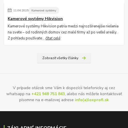
11
.
06
.
2025
Kamerové systémy
Kamerové systémy Hikvision
Kamerové systémy Hikvision patria medzi najrozšírenejšie riešenia
na svete – od rodinných domov cez malé firmy až po veľké areály.
Z pohľadu používate...
čítať celé
Zobraziť všetky články
V prípade otázok sme Vám k dispozícii telefonicky aj cez
whatsapp na
+421 948 751 843
, alebo nás môžete kontaktovať
písomne na e-mailovej adrese
info(a)loxprofi.sk