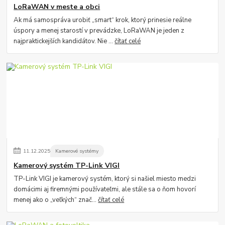
LoRaWAN v meste a obci
Ak má samospráva urobiť „smart“ krok, ktorý prinesie reálne
úspory a menej starostí v prevádzke, LoRaWAN je jeden z
najpraktickejších kandidátov. Nie ...
čítať celé
11
.
12
.
2025
Kamerové systémy
Kamerový systém TP-Link VIGI
TP-Link VIGI je kamerový systém, ktorý si našiel miesto medzi
domácimi aj firemnými používateľmi, ale stále sa o ňom hovorí
menej ako o „veľkých“ znač...
čítať celé