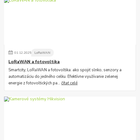
01
.
12
.
2025
LoRaWAN
LoRaWAN a fotovoltika
Smartcity, LoRaWAN a fotovoltika: ako spojiť slnko, senzory a
automatizáciu do jedného celku. Efektívne využívanie zelenej
energie z fotovoltických pa...
čítať celé