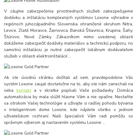
V záujme zabezpečenia prvotriednych služieb zabezpečujeme
dodávku a inštaláciu komplexných systémov Loxone výhradne v
regiónoch juhozápadného Slovenska ohraničené okruhom Nitra,
Levice, Zlaté Moravce, Žarnovica, Banská Štiavnica, Krupina, Šahy,
Štúrovo, Nové Zámky. Zákazníkom mimo uvedenej oblasti
dokážeme zabezpečiť dodávky materiálov a technickú podporu, no
samotnú inštaláciu je nutné zabezpečiť lokálnym dodávateľom
služieb v oblasti elektroinštalácií ...
Ak ste úvodnú stránku dočítali až sem, pravdepodobne Vás
systém Loxone zaujal dostatočne na to, aby ste nám zanechali na
seba
kontakt
a v skratke popísali Vaše požiadavky. Domáca
automatizácia by mala slúžiť hlavne Vám a nie opačne. Nestaňte
sa otrokom Vašej technológie a užívajte si radšej pohodu bývania
v inteligentnom dome Loxone, kde nájdete všetko v jednom
užívateľskom rozhraní. Naši špecialisti Vám radi pomôžu so
správnym výberom aj nastavením systému Loxone ...