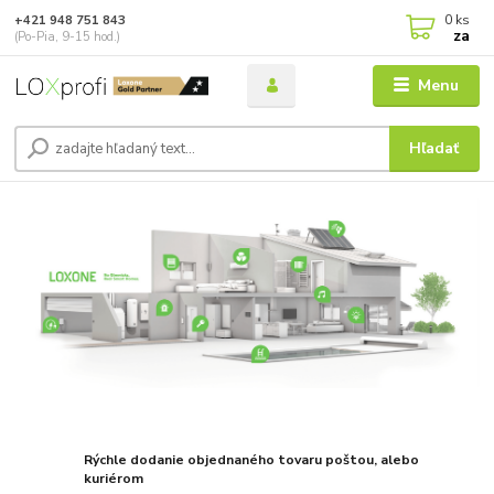
0
ks
+421 948 751 843
za
(Po-Pia, 9-15 hod.)
Menu
Hľadať
Rýchle dodanie objednaného tovaru poštou, alebo
kuriérom