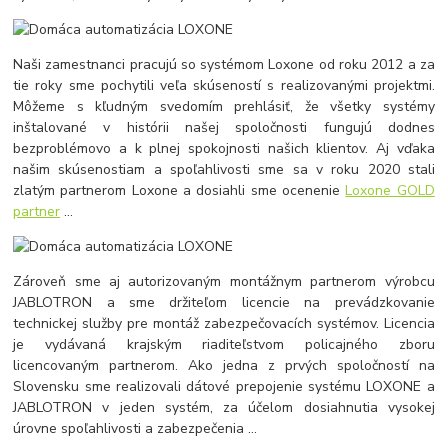
Naši zamestnanci pracujú so systémom Loxone od roku 2012 a za
tie roky sme pochytili veľa skúseností s realizovanými projektmi.
Môžeme s kľudným svedomím prehlásiť, že všetky systémy
inštalované v histórii našej spoločnosti fungujú dodnes
bezproblémovo a k plnej spokojnosti našich klientov. Aj vďaka
našim skúsenostiam a spoľahlivosti sme sa v roku 2020 stali
zlatým partnerom Loxone a dosiahli sme ocenenie
Loxone GOLD
partner
...
Zároveň sme aj autorizovaným montážnym partnerom výrobcu
JABLOTRON a sme držiteľom licencie na prevádzkovanie
technickej služby pre montáž zabezpečovacích systémov. Licencia
je vydávaná krajským riaditeľstvom policajného zboru
licencovaným partnerom. Ako jedna z prvých spoločností na
Slovensku sme realizovali dátové prepojenie systému LOXONE a
JABLOTRON v jeden systém, za účelom dosiahnutia vysokej
úrovne spoľahlivosti a zabezpečenia ...