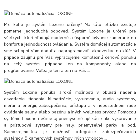
...
Pre koho je systém Loxone určený? Na túto otázku existuje
pomerne jednoduchá odpoveď. Systém Loxone je určený pre
všetkých, ktorí hľadajú moderné a úsporné bývanie zamerané na
komfort a jednoduchosť ovládania. Systém domácej automatizácie
sme schopní Vám dodať a naprogramovať takpovediac na kľúč. V
prípade záujmu pre Vás vypracujeme komplexnú cenovú ponuku
na celý systém, prípadne len na komponenty, alebo na
programovanie. Voľba je len a len na Vás ...
Systém Loxone ponúka široké možnosti v oblasti riadenia
osvetlenia, tienenia, klimatizácie, vykurovania, audio systémov,
merania energií, zabezpečenia, prístupu a v neposlednom rade
ovládanie sauny, alebo bazénu a iných wellness prvkov. Pomocou
systému Loxone riešime aj priemyselné aplikácie ako vykurovanie
a prístupové systémy pre haly, priemyselné parky a pod.
Samozrejmosťou je možnosť integrácie zabezpečovacích
systémov, či kamerových systémov iných výrobcov ...