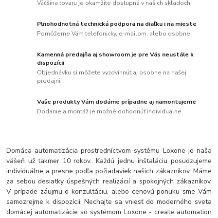
Väčšina tovaru je okamžite dostupná v našich skladoch.
Plnohodnotná technická podpora na diaľku i na mieste
Pomôžeme Vám telefonicky, e-mailom, alebo osobne.
Kamenná predajňa aj showroom je pre Vás neustále k
dispozícii
Objednávku si môžete vyzdvihnúť aj osobne na našej
predajni.
Vaše produkty Vám dodáme prípadne aj namontujeme
Dodanie a montáž je možné dohodnúť individuálne.
Domáca automatizácia prostredníctvom systému Loxone je naša
vášeň už takmer 10 rokov.. Každú jednu inštaláciu posudzujeme
individuálne a presne podľa požiadaviek našich zákazníkov. Máme
za sebou desiatky úspešných realizácií a spokojných zákazníkov.
V prípade záujmu o konzultáciu, alebo cenovú ponuku sme Vám
samozrejme k dispozícii. Nechajte sa vniesť do moderného sveta
domácej automatizácie so systémom Loxone - create automation