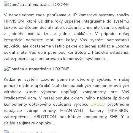
V neposlednom rade ponúkame aj IP kamerové systémy značky
HIKVISION, ktoré už dlhé roky úspešne integrujeme do systému
Loxone za účelom dosiahnutia ovládania a monitorovania objektu
z jedného miesta tzn. z jednej aplikácie. V prípade našej
integrácie nemusíte mať pre každý Vás systém samostatnú
aplikáciu, ale dostaneme všetko pekne do jednej aplikácie Loxone
odkiaľ máte Váš dom plne pod kontrolou z hľadiska ovládania,
zabezpečenia aj monitorovania kamerovým systémom ...
Keďže je systém Loxone pomerne otvorený systém, v našej
ponuke nájdete aj širokú škálu kompatibilných komponentov iných
výrobcov, ktoré výborne dopĺňajú komponenty pre Váš
inteligentný dom. V našej ponuke okrem iného nájdete špičkové
komponenty dotykového ovládania výrobcu
LIVOLO
, prvotriedne
napájacie zdroje značky MEAN-WELL, kamery HIKVISION,
zabezpečenie JABLOTRON, bezdrôtové komponenty SHELLY a
ďalšie zaujímavé doplnky ...