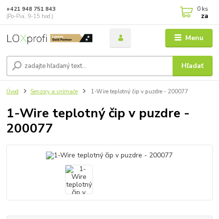
0
ks
+421 948 751 843
za
(Po-Pia, 9-15 hod.)
Menu
Hľadať
Úvod
Senzory a snímače
1-Wire teplotný čip v puzdre - 200077
1-Wire teplotný čip v puzdre -
200077