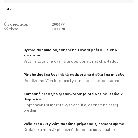
/
ks
Číslo produktu:
200077
Výrobca:
LOXONE
Rýchle dodanie objednaného tovaru poštou, alebo
kuriérom
Väčšina tovaru je okamžite dostupná v našich skladoch.
Plnohodnotná technická podpora na diaľku i na mieste
Pomôžeme Vám telefonicky, e-mailom, alebo osobne.
Kamenná predajňa aj showroom je pre Vás neustále k
dispozícii
Objednávku si môžete vyzdvihnúť aj osobne na našej
predajni.
Vaše produkty Vám dodáme prípadne aj namontujeme
Dodanie a montáž je možné dohodnúť individuálne.