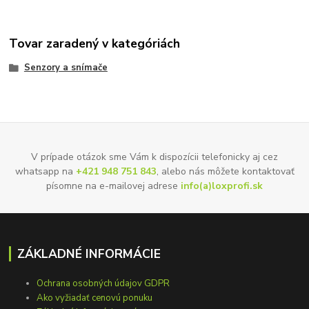
Tovar zaradený v kategóriách
Senzory a snímače
V prípade otázok sme Vám k dispozícii telefonicky aj cez
whatsapp na
+421 948 751 843
, alebo nás môžete kontaktovať
písomne na e-mailovej adrese
info(a)loxprofi.sk
ZÁKLADNÉ INFORMÁCIE
Ochrana osobných údajov GDPR
Ako vyžiadať cenovú ponuku