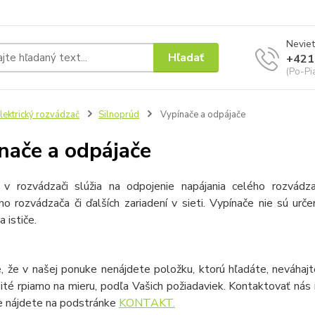
Neviet
Hľadať
+421
(Po-Pi
lektrický rozvádzač
Silnoprúd
Vypínače a odpájače
nače a odpájače
 v rozvádzači slúžia na odpojenie napájania celého rozvádza
o rozvádzača či ďalších zariadení v sieti. Vypínače nie sú urč
 ističe.
, že v našej ponuke nenájdete položku, ktorú hľadáte, neváhajt
šité rpiamo na mieru, podľa Vašich požiadaviek. Kontaktovať ná
ie nájdete na podstránke
KONTAKT.