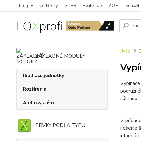
Blog
Certifikáty
GDPR
Realizácie
V.O.P.
Kontakt
Úvod
E
ZÁKLADNÉ MODULY
Vypí
Riadiace jednotky
Vypínače
Rozšírenia
podružnéh
náhradu za
Audiosystém
V prípade
PRVKY PODĽA TYPU
riešenie 
informác