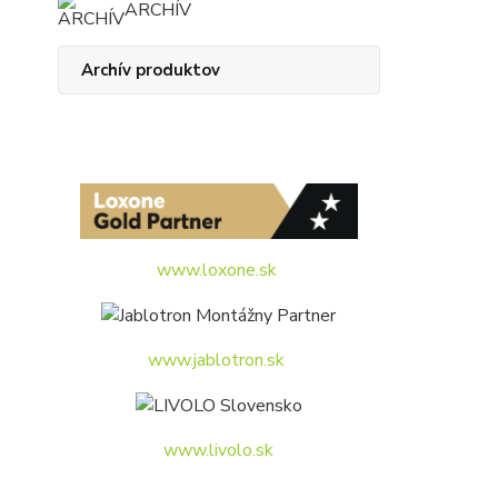
ARCHÍV
Archív produktov
www.loxone.sk
www.jablotron.sk
www.livolo.sk