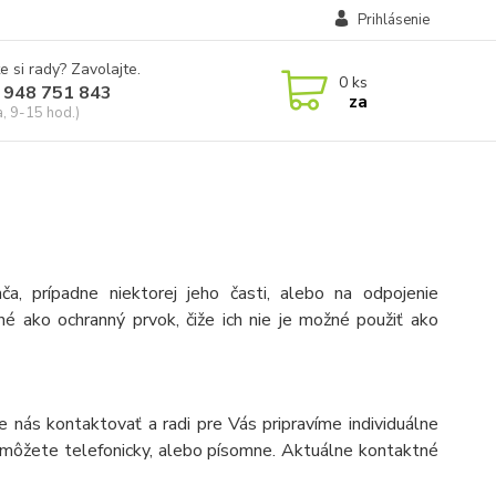
Prihlásenie
e si rady? Zavolajte.
0
ks
 948 751 843
za
a, 9-15 hod.)
ča, prípadne niektorej jeho časti, alebo na odpojenie
ené ako ochranný prvok, čiže ich nie je možné použiť ako
e nás kontaktovať a radi pre Vás pripravíme individuálne
s môžete telefonicky, alebo písomne. Aktuálne kontaktné