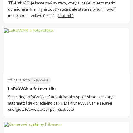
TP-Link VIGI je kamerový systém, ktorý si našiel miesto medzi
domácimi aj firemnými používateľmi, ale stále sa o ňom hovorí
menej ako o „veľkých“ znač...
čítať celé
01
.
12
.
2025
LoRaWAN
LoRaWAN a fotovoltika
Smartcity, LoRaWAN a fotovoltika: ako spojiť slnko, senzory a
automatizáciu do jedného celku. Efektívne využívanie zelenej
energie z fotovoltických pa...
čítať celé