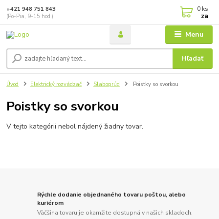
0
ks
+421 948 751 843
za
(Po-Pia, 9-15 hod.)
Menu
Hľadať
Úvod
Elektrický rozvádzač
Slaboprúd
Poistky so svorkou
Poistky so svorkou
V tejto kategórii nebol nájdený žiadny tovar.
Rýchle dodanie objednaného tovaru poštou, alebo
kuriérom
Väčšina tovaru je okamžite dostupná v našich skladoch.