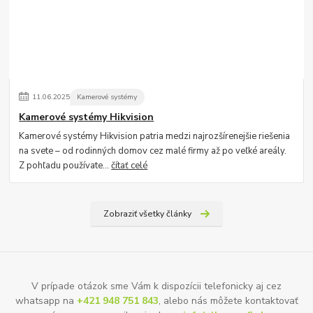
11
.
06
.
2025
Kamerové systémy
Kamerové systémy Hikvision
Kamerové systémy Hikvision patria medzi najrozšírenejšie riešenia
na svete – od rodinných domov cez malé firmy až po veľké areály.
Z pohľadu používate...
čítať celé
Zobraziť všetky články
V prípade otázok sme Vám k dispozícii telefonicky aj cez
whatsapp na
+421 948 751 843
, alebo nás môžete kontaktovať