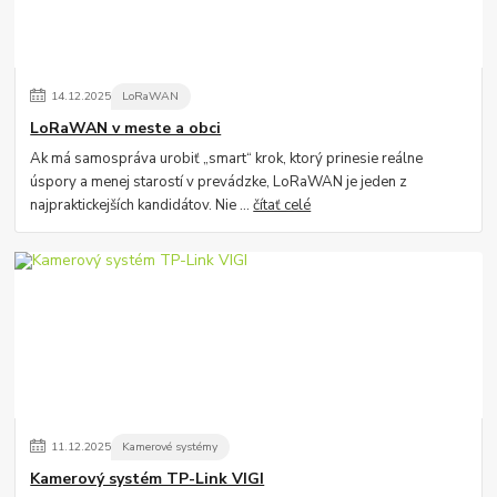
14
.
12
.
2025
LoRaWAN
LoRaWAN v meste a obci
Ak má samospráva urobiť „smart“ krok, ktorý prinesie reálne
úspory a menej starostí v prevádzke, LoRaWAN je jeden z
najpraktickejších kandidátov. Nie ...
čítať celé
11
.
12
.
2025
Kamerové systémy
Kamerový systém TP-Link VIGI