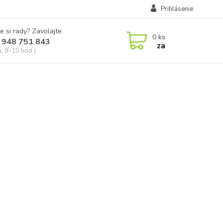
Prihlásenie
e si rady? Zavolajte.
0
ks
 948 751 843
za
a, 9-15 hod.)