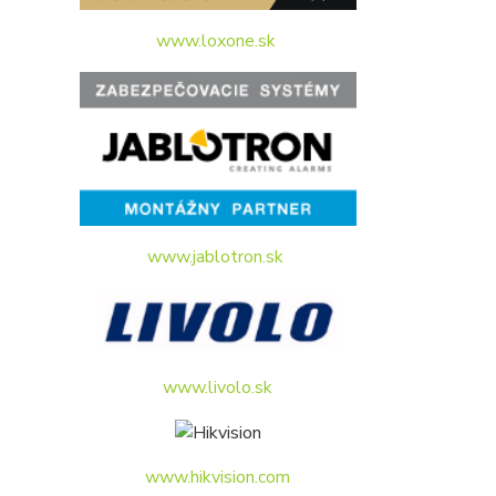
www.loxone.sk
www.jablotron.sk
www.livolo.sk
www.hikvision.com