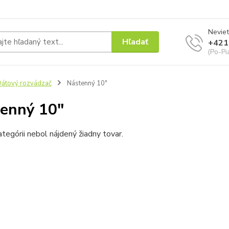
Neviet
Hľadať
+421
(Po-Pi
átový rozvádzač
Nástenný 10"
enný 10"
ategórii nebol nájdený žiadny tovar.