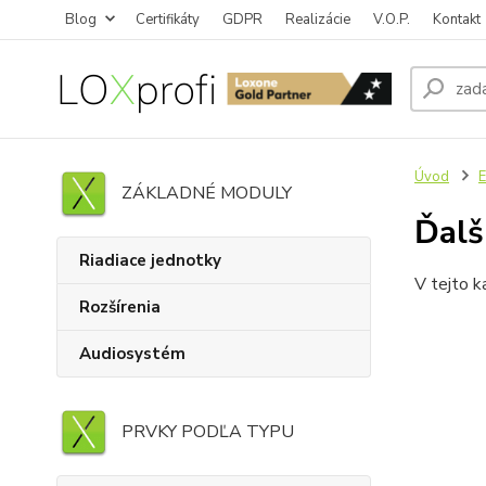
Blog
Certifikáty
GDPR
Realizácie
V.O.P.
Kontakt
Úvod
E
ZÁKLADNÉ MODULY
Ďalš
Riadiace jednotky
V tejto k
Rozšírenia
Audiosystém
PRVKY PODĽA TYPU