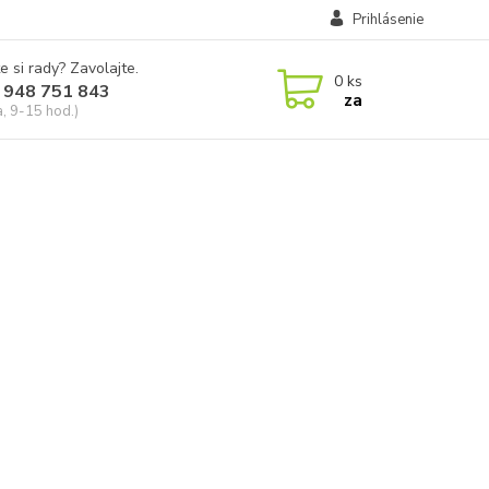
Prihlásenie
e si rady? Zavolajte.
0
ks
 948 751 843
za
a, 9-15 hod.)