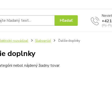
Neviet
Hľadať
+421
(Po-Pi
lektrický rozvádzač
Slaboprúd
Ďalšie doplnky
ie doplnky
ategórii nebol nájdený žiadny tovar.