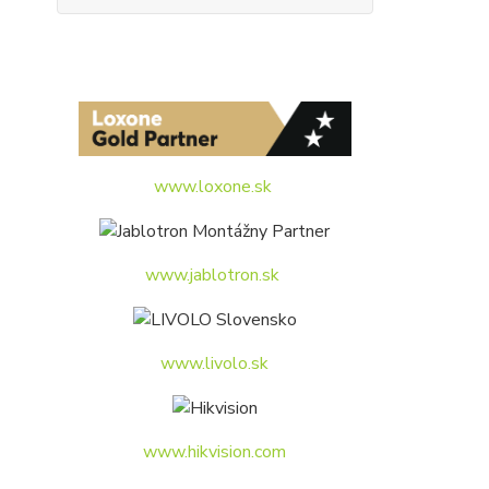
www.loxone.sk
www.jablotron.sk
www.livolo.sk
www.hikvision.com