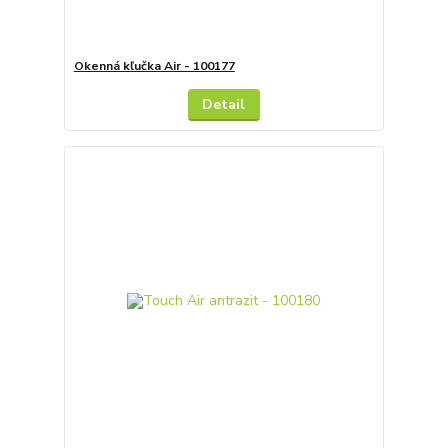
Okenná kľučka Air - 100177
Detail