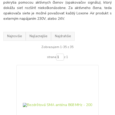
pokrytia pomocou aktívnych členov (opakovačov signálu), ktorý
dokážu sieť rozšíriť niekoľkonásobne. Za aktívneho člena, teda
opakovača siete je možné považovať každý Loxone Air produkt s
externým napájaním 230V, alebo 24V.
Najnovšie
Najlacnejšie
Najdrahšie
Zobrazujem 1-35 z 35
strana
z 1