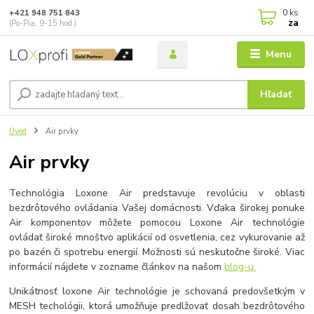
0
ks
+421 948 751 843
za
(Po-Pia, 9-15 hod.)
Menu
Hľadať
Úvod
Air prvky
Air prvky
Technológia Loxone Air predstavuje revolúciu v oblasti
bezdrôtového ovládania Vašej domácnosti. Vďaka širokej ponuke
Air komponentov môžete pomocou Loxone Air technológie
ovládať široké mnoštvo aplikácií od osvetlenia, cez vykurovanie až
po bazén či spotrebu energií. Možnosti sú neskutočne široké. Viac
informácií nájdete v zozname článkov na našom
blog-u.
Unikátnosť loxone Air technológie je schovaná predovšetkým v
MESH techológii, ktorá umožňuje predlžovať dosah bezdrôtového