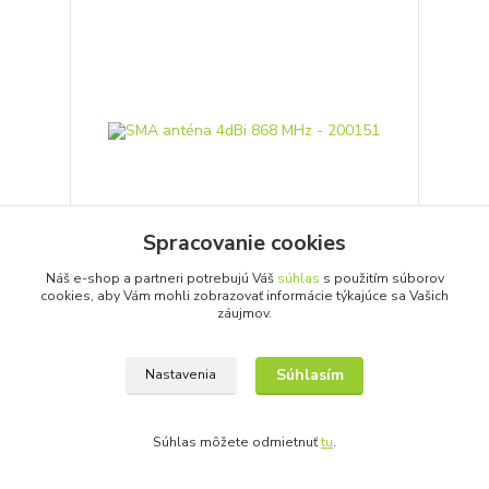
Spracovanie cookies
Náš e-shop a partneri potrebujú Váš
súhlas
s použitím súborov
cookies, aby Vám mohli zobrazovať informácie týkajúce sa Vašich
SMA anténa 4dBi 868 MHz - 200151
záujmov.
Detail
Súhlasím
Nastavenia
Súhlas môžete odmietnuť
tu
.