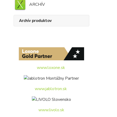
ARCHÍV
Archív produktov
www.loxone.sk
www.jablotron.sk
www.livolo.sk