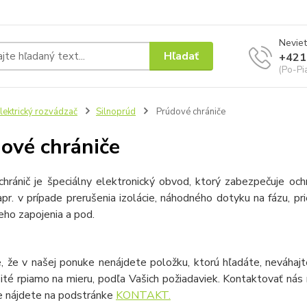
Neviet
Hľadať
+421
(Po-Pi
lektrický rozvádzač
Silnoprúd
Prúdové chrániče
ové chrániče
chránič je špeciálny elektronický obvod, ktorý zabezpečuje oc
apr. v prípade prerušenia izolácie, náhodného dotyku na fázu, prie
ho zapojenia a pod.
, že v našej ponuke nenájdete položku, ktorú hľadáte, neváhajt
šité rpiamo na mieru, podľa Vašich požiadaviek. Kontaktovať ná
ie nájdete na podstránke
KONTAKT.