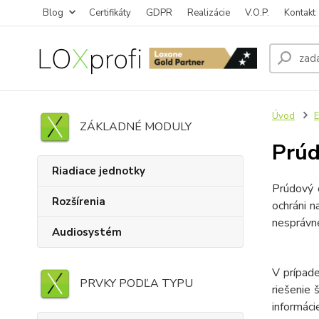
Blog
Certifikáty
GDPR
Realizácie
V.O.P.
Kontakt
Úvod
E
ZÁKLADNÉ MODULY
Prúd
Riadiace jednotky
Prúdový 
Rozšírenia
ochráni n
nesprávne
Audiosystém
V prípade
PRVKY PODĽA TYPU
riešenie 
informác