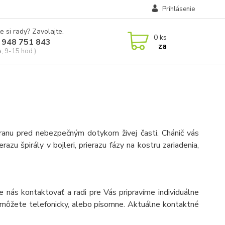
Prihlásenie
e si rady? Zavolajte.
0
ks
 948 751 843
za
a, 9-15 hod.)
hranu pred nebezpečným dotykom živej časti. Chánič vás
razu špirály v bojleri, prierazu fázy na kostru zariadenia,
e nás kontaktovať a radi pre Vás pripravíme individuálne
s môžete telefonicky, alebo písomne. Aktuálne kontaktné