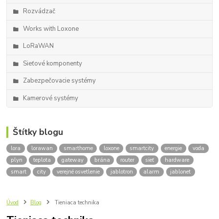
Rozvádzač
Works with Loxone
LoRaWAN
Sieťové komponenty
Zabezpečovacie systémy
Kamerové systémy
Štítky blogu
lora
lorawan
smarthome
loxone
smartcity
energie
voda
plyn
teplota
gateway
brána
router
sieť
hardware
smart
city
verejné osvetlenie
jablotron
alarm
jablonet
Úvod
Blog
Tieniaca technika