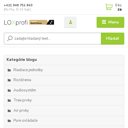
0
ks
+421 948 751 843
za
(Po-Pia, 9-15 hod.)
Menu
Hľadať
Kategórie blogu
Riadiace jednotky
Rozšírenia
Audiosystém
Tree prvky
Air prvky
Pure ovládače