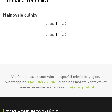
Tieniaca technika
Najnovšie články
strana
z 0
strana
z 0
V prípade otázok sme Vám k dispozícii telefonicky aj cez
whatsapp na
+421 948 751 843
, alebo nás môžete kontaktovať
písomne na e-mailovej adrese
info(a)loxprofi.sk