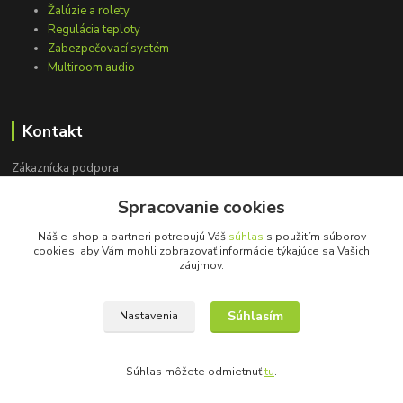
Žalúzie a rolety
Regulácia teploty
Zabezpečovací systém
Multiroom audio
Kontakt
Zákaznícka podpora
+421 948 751 843
Spracovanie cookies
(Po-Pia, 9-15 hod.)
Náš e-shop a partneri potrebujú Váš
súhlas
s použitím súborov
info@loxprofi.sk
cookies, aby Vám mohli zobrazovať informácie týkajúce sa Vašich
záujmov.
Súhlasím
Nastavenia
©2018-2024 LOXprofi - všetky práva vyhradené
Súhlas môžete odmietnuť
tu
.
Vytvorené na
Eshop-rychlo.sk