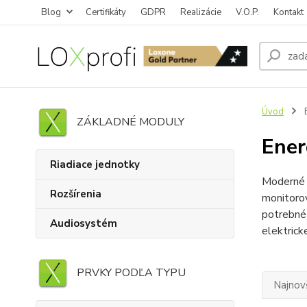
Blog
Certifikáty
GDPR
Realizácie
V.O.P.
Kontakt
Úvod
E
ZÁKLADNÉ MODULY
Ener
Riadiace jednotky
Moderné 
Rozšírenia
monitoro
potrebné
Audiosystém
elektric
PRVKY PODĽA TYPU
Najnov