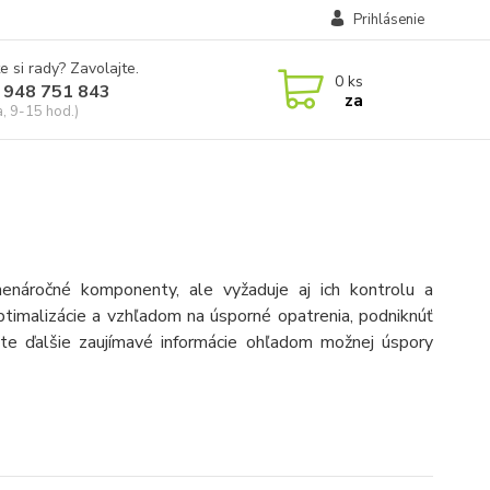
Prihlásenie
e si rady? Zavolajte.
0
ks
 948 751 843
za
a, 9-15 hod.)
enáročné komponenty, ale vyžaduje aj ich kontrolu a
timalizácie a vzhľadom na úsporné opatrenia, podniknúť
ete ďalšie zaujímavé informácie ohľadom možnej úspory