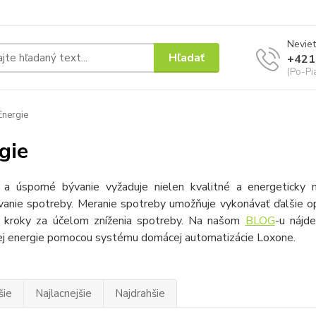
Neviet
Hľadať
+421
(Po-Pi
nergie
gie
a úsporné bývanie vyžaduje nielen kvalitné a energeticky n
vanie spotreby. Meranie spotreby umožňuje vykonávať ďalšie op
 kroky za účelom zníženia spotreby. Na našom
BLOG
-u nájd
kej energie pomocou systému domácej automatizácie Loxone.
šie
Najlacnejšie
Najdrahšie