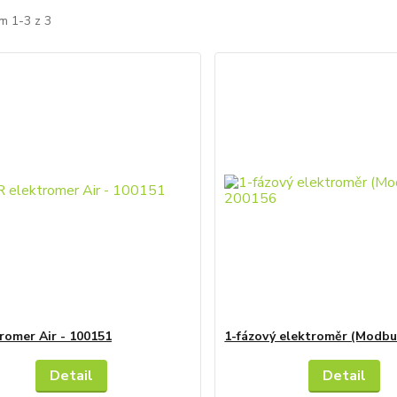
m 1-3 z 3
tromer Air - 100151
1-fázový elektroměr (Modbu
Detail
Detail