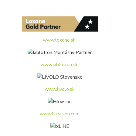
www.loxone.sk
www.jablotron.sk
www.livolo.sk
www.hikvision.com