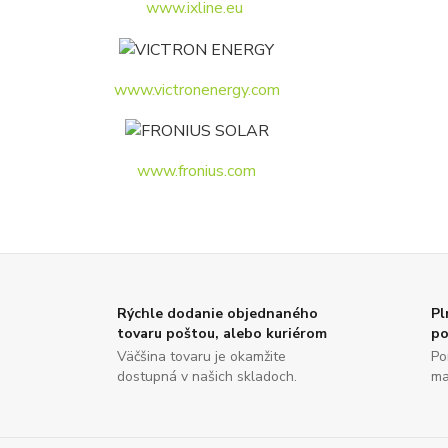
www.ixline.eu
www.victronenergy.com
www.fronius.com
Rýchle dodanie objednaného
Pl
tovaru poštou, alebo kuriérom
po
Väčšina tovaru je okamžite
Po
dostupná v našich skladoch.
ma