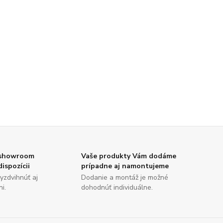
 showroom
Vaše produkty Vám dodáme
dispozícii
prípadne aj namontujeme
yzdvihnúť aj
Dodanie a montáž je možné
i.
dohodnúť individuálne.