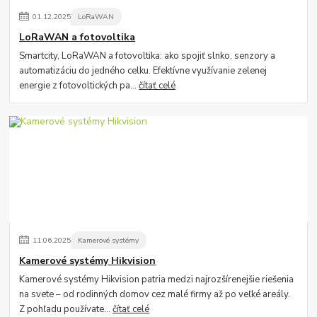
01
.
12
.
2025
LoRaWAN
LoRaWAN a fotovoltika
Smartcity, LoRaWAN a fotovoltika: ako spojiť slnko, senzory a
automatizáciu do jedného celku. Efektívne využívanie zelenej
energie z fotovoltických pa...
čítať celé
11
.
06
.
2025
Kamerové systémy
Kamerové systémy Hikvision
Kamerové systémy Hikvision patria medzi najrozšírenejšie riešenia
na svete – od rodinných domov cez malé firmy až po veľké areály.
Z pohľadu používate...
čítať celé