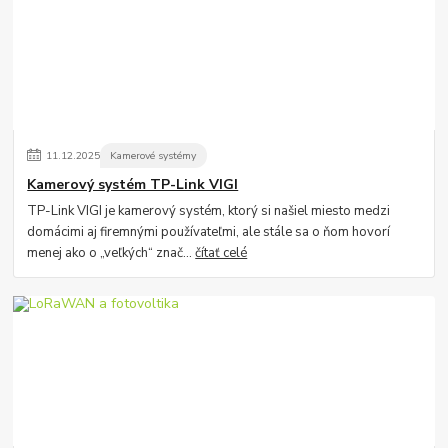
11
.
12
.
2025
Kamerové systémy
Kamerový systém TP-Link VIGI
TP-Link VIGI je kamerový systém, ktorý si našiel miesto medzi
domácimi aj firemnými používateľmi, ale stále sa o ňom hovorí
menej ako o „veľkých“ znač...
čítať celé