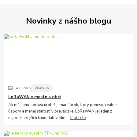
Novinky z nášho blogu
14
.
12
.
2025
LoRaWAN
LoRaWAN v meste a obci
Ak má samospráva urobiť „smart“ krok, ktorý prinesie reálne
úspory a menej starostí v prevádzke, LoRaWAN je jeden z
najpraktickejších kandidátov. Nie ...
čítať celé