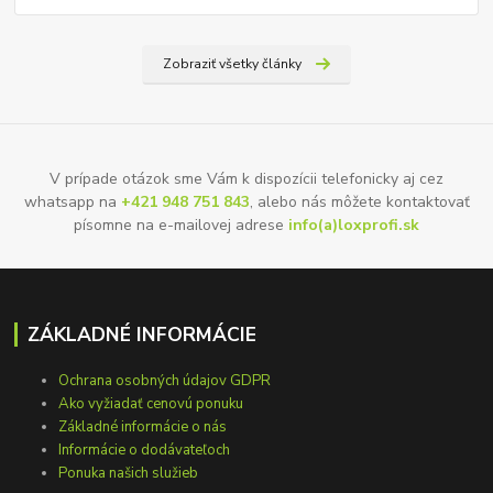
Zobraziť všetky články
V prípade otázok sme Vám k dispozícii telefonicky aj cez
whatsapp na
+421 948 751 843
, alebo nás môžete kontaktovať
písomne na e-mailovej adrese
info(a)loxprofi.sk
ZÁKLADNÉ INFORMÁCIE
Ochrana osobných údajov GDPR
Ako vyžiadať cenovú ponuku
Základné informácie o nás
Informácie o dodávateľoch
Ponuka našich služieb