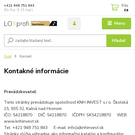
0
ks
+421 948 751 843
za
(Po-Pia, 9-15 hod.)
Menu
Hľadať
Úvod
Kontakt
Kontakné informácie
Prevádzkovateľ:
Tieto stránky prevádzkuje spoločnosť KNH INVEST s.r.o. Školská
15, 935 32, Kalná nad Hronom
IČO: 54218870 DIČ: 54218870 IČDPH: SK54218870 WEB:
www.knhinvest.sk
Tel: +421 948 751 843 E-mail: info(a)knhinvest.sk
Stránky slúžia výhradne ako informačný katalóg a konfigurátor