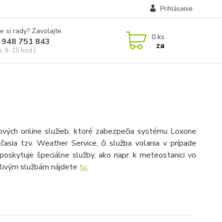
Prihlásenie
e si rady? Zavolajte.
0
ks
 948 751 843
za
a, 9-15 hod.)
ových online služieb, ktoré zabezpečia systému Loxone
asia tzv. Weather Service, či služba volania v prípade
skytuje špeciálne služby, ako napr. k meteostanici vo
otlivým službám nájdete
tu.