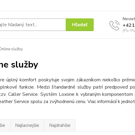
Neviet
Hľadať
+421
(Po-Pi
nline služby
ne služby
re úplný komfort poskytuje svojim zákazníkom niekoľko prémi
oplnkové funkcie. Medzi štandardné služby patrí predpoveď poč
tzv. Caller Service. Systém Loxone k vybraným komponentom po
ther Service spolu za zvýhodnenú cenu. Viac informácií k jedn
šie
Najlacnejšie
Najdrahšie