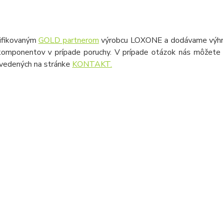
ifikovaným
GOLD partnerom
výrobcu LOXONE a dodávame výhrad
omponentov v prípade poruchy. V prípade otázok nás môžete k
uvedených na stránke
KONTAKT.