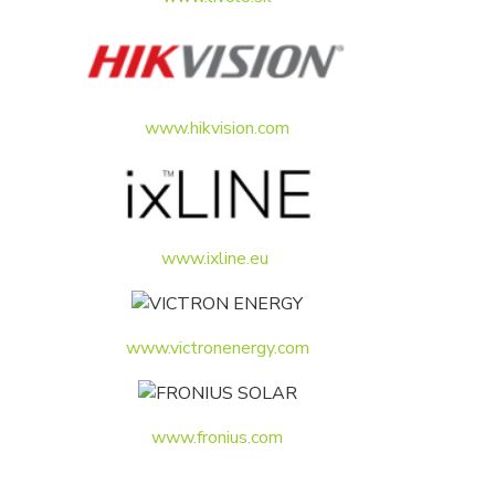
www.hikvision.com
www.ixline.eu
www.victronenergy.com
www.fronius.com