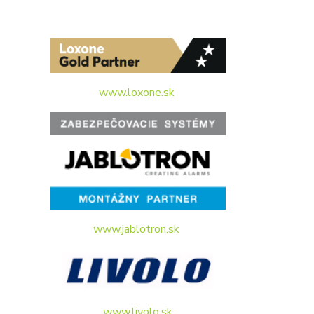
www.loxone.sk
www.jablotron.sk
www.livolo.sk