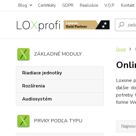
Blog
Certifikáty
GDPR
Realizácie
V.O.P.
Kontakt
Úvod
O
ZÁKLADNÉ MODULY
Onli
Riadiace jednotky
Loxone p
Rozšírenia
ďalšie d
potreby 
Audiosystém
forme Wea
PRVKY PODĽA TYPU
Najnov