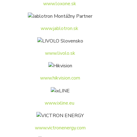
www.loxone.sk
www.jablotron.sk
www.livolo.sk
www.hikvision.com
www.ixline.eu
www.victronenergy.com