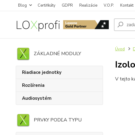
Blog
Certifikáty
GDPR
Realizácie
V.O.P.
Kontakt
Úvod
D
ZÁKLADNÉ MODULY
Izol
Riadiace jednotky
V tejto k
Rozšírenia
Audiosystém
PRVKY PODĽA TYPU