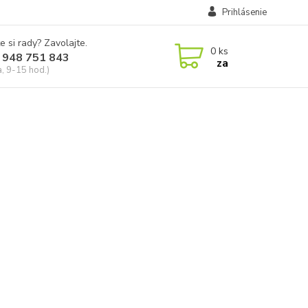
Prihlásenie
e si rady? Zavolajte.
0
ks
 948 751 843
za
a, 9-15 hod.)