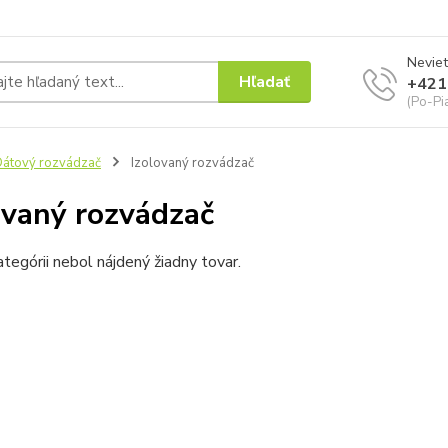
Neviet
Hľadať
+421
(Po-Pi
átový rozvádzač
Izolovaný rozvádzač
ovaný rozvádzač
ategórii nebol nájdený žiadny tovar.