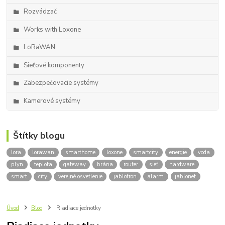
Rozvádzač
Works with Loxone
LoRaWAN
Sieťové komponenty
Zabezpečovacie systémy
Kamerové systémy
Štítky blogu
lora
lorawan
smarthome
loxone
smartcity
energie
voda
plyn
teplota
gateway
brána
router
sieť
hardware
smart
city
verejné osvetlenie
jablotron
alarm
jablonet
Úvod
Blog
Riadiace jednotky