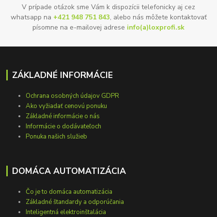
V prípade otázok sme Vám k dispozícii telefonicky aj cez
whatsapp na
+421 948 751 843
, alebo nás môžete kontaktovať
písomne na e-mailovej adrese
info(a)loxprofi.sk
ZÁKLADNÉ INFORMÁCIE
Ochrana osobných údajov GDPR
Ako vyžiadať cenovú ponuku
Základné informácie o nás
Informácie o dodávateľoch
Ponuka našich služieb
DOMÁCA AUTOMATIZÁCIA
Čo je to domáca automatizácia
Základné štandardy a odporúčania
Inteligentná elektroinštalácia