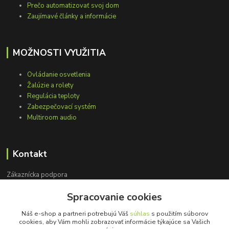
Prečo automatizovať svoj dom
Zaujímavé články a informácie
MOŽNOSTI VYUŽITIA
Ovládanie osvetlenia
Žalúzie a rolety
Regulácia teploty
Zabezpečovací systém
Multiroom audio
Kontakt
Zákaznícka podpora
+421 948 751 843
Spracovanie cookies
(Po-Pia, 9-15 hod.)
Náš e-shop a partneri potrebujú Váš
súhlas
s použitím súborov
info@loxprofi.sk
cookies, aby Vám mohli zobrazovať informácie týkajúce sa Vašich