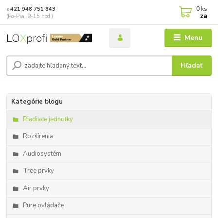
0
ks
+421 948 751 843
za
(Po-Pia, 9-15 hod.)
Menu
Hľadať
Kategórie blogu
Riadiace jednotky
Rozšírenia
Audiosystém
Tree prvky
Air prvky
Pure ovládače