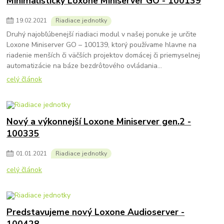
Minimalistický Loxone Miniserver GO - 100139
19
.
02
.
2021
Riadiace jednotky
Druhý najobľúbenejší riadiaci modul v našej ponuke je určite
Loxone Miniserver GO – 100139, ktorý používame hlavne na
riadenie menších či väčších projektov domácej či priemyselnej
automatizácie na báze bezdrôtového ovládania...
celý článok
Nový a výkonnejší Loxone Miniserver gen.2 -
100335
01
.
01
.
2021
Riadiace jednotky
celý článok
Predstavujeme nový Loxone Audioserver -