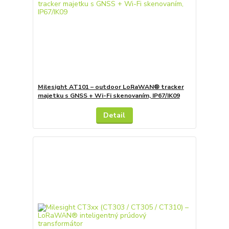
Milesight AT101 – outdoor LoRaWAN® tracker
majetku s GNSS + Wi-Fi skenovaním, IP67/IK09
Detail