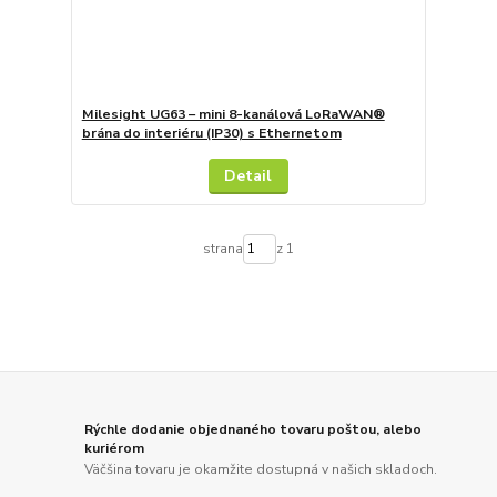
Milesight UG63 – mini 8-kanálová LoRaWAN®
brána do interiéru (IP30) s Ethernetom
Detail
strana
z 1
Rýchle dodanie objednaného tovaru poštou, alebo
kuriérom
Väčšina tovaru je okamžite dostupná v našich skladoch.