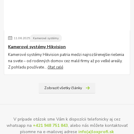
11
.
06
.
2025
Kamerové systémy
Kamerové systémy Hikvision
Kamerové systémy Hikvision patria medzi najrozšírenejšie riešenia
na svete – od rodinných domov cez malé firmy až po veľké areály.
Z pohľadu používate...
čítať celé
Zobraziť všetky články
V prípade otázok sme Vám k dispozícii telefonicky aj cez
whatsapp na
+421 948 751 843
, alebo nás môžete kontaktovať
písomne na e-mailovej adrese
info(a)loxprofi.sk