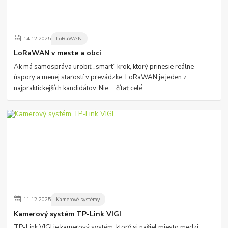
14
.
12
.
2025
LoRaWAN
LoRaWAN v meste a obci
Ak má samospráva urobiť „smart“ krok, ktorý prinesie reálne
úspory a menej starostí v prevádzke, LoRaWAN je jeden z
najpraktickejších kandidátov. Nie ...
čítať celé
11
.
12
.
2025
Kamerové systémy
Kamerový systém TP-Link VIGI
TP-Link VIGI je kamerový systém, ktorý si našiel miesto medzi