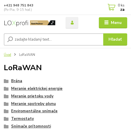
0
ks
+421 948 751 843
za
(Po-Pia, 9-15 hod.)
Menu
Hľadať
Úvod
LoRaWAN
LoRaWAN
Brána
Meranie elektrickej energie
Meranie prietoku vody
Meranie spotreby plynu
Enviromentálne snímače
Termostaty
Snímače prítomnosti