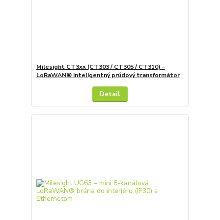
Milesight CT3xx (CT303 / CT305 / CT310) –
LoRaWAN® inteligentný prúdový transformátor
Detail