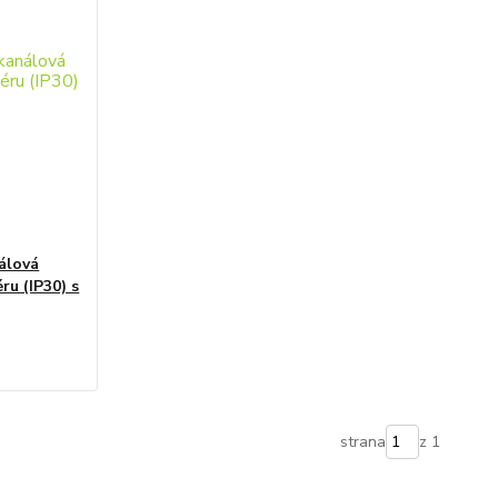
álová
u (IP30) s
strana
z 1