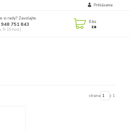
Prihlásenie
e si rady? Zavolajte.
0
ks
 948 751 843
za
a, 9-15 hod.)
strana
z 1