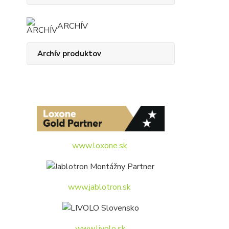
ARCHÍV
Archív produktov
www.loxone.sk
www.jablotron.sk
www.livolo.sk