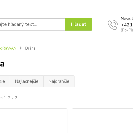
Neviet
Hľadať
+421
(Po-Pi
LoRaWAN
Brána
a
šie
Najlacnejšie
Najdrahšie
m 1-2 z 2