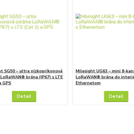
ht SG50 – ultra nízkopríkonová
Milesight UG63 – mini 8-kan
 LoRaWAN® brána (IP67) s LTE
LoRaWAN® brána do interiér
 a GPS
Ethernetom
Detail
Detail