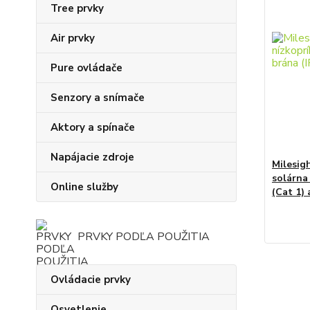
Tree prvky
Air prvky
Pure ovládače
Senzory a snímače
Aktory a spínače
Napájacie zdroje
Milesig
solárna
Online služby
(Cat 1)
PRVKY PODĽA POUŽITIA
Ovládacie prvky
Osvetlenie