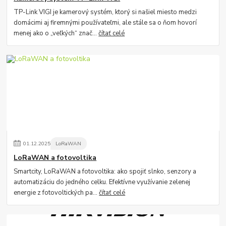
TP-Link VIGI je kamerový systém, ktorý si našiel miesto medzi
domácimi aj firemnými používateľmi, ale stále sa o ňom hovorí
menej ako o „veľkých“ znač...
čítať celé
01
.
12
.
2025
LoRaWAN
LoRaWAN a fotovoltika
Smartcity, LoRaWAN a fotovoltika: ako spojiť slnko, senzory a
automatizáciu do jedného celku. Efektívne využívanie zelenej
energie z fotovoltických pa...
čítať celé