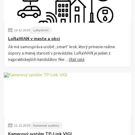
14
.
12
.
2025
LoRaWAN
LoRaWAN v meste a obci
Ak má samospráva urobiť „smart“ krok, ktorý prinesie reálne
úspory a menej starostí v prevádzke, LoRaWAN je jeden z
najpraktickejších kandidátov. Nie ...
čítať celé
11
.
12
.
2025
Kamerové systémy
Kamerový systém TP-Link VIGI