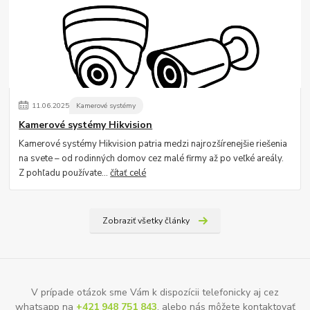
11
.
06
.
2025
Kamerové systémy
Kamerové systémy Hikvision
Kamerové systémy Hikvision patria medzi najrozšírenejšie riešenia
na svete – od rodinných domov cez malé firmy až po veľké areály.
Z pohľadu používate...
čítať celé
Zobraziť všetky články
V prípade otázok sme Vám k dispozícii telefonicky aj cez
whatsapp na
+421 948 751 843
, alebo nás môžete kontaktovať