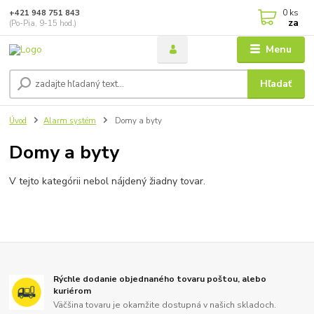
0
ks
+421 948 751 843
za
(Po-Pia, 9-15 hod.)
Menu
Hľadať
Úvod
Alarm systém
Domy a byty
Domy a byty
V tejto kategórii nebol nájdený žiadny tovar.
Rýchle dodanie objednaného tovaru poštou, alebo
kuriérom
Väčšina tovaru je okamžite dostupná v našich skladoch.