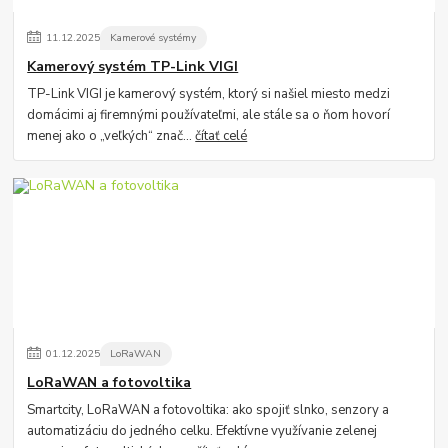
11
.
12
.
2025
Kamerové systémy
Kamerový systém TP-Link VIGI
TP-Link VIGI je kamerový systém, ktorý si našiel miesto medzi
domácimi aj firemnými používateľmi, ale stále sa o ňom hovorí
menej ako o „veľkých“ znač...
čítať celé
01
.
12
.
2025
LoRaWAN
LoRaWAN a fotovoltika
Smartcity, LoRaWAN a fotovoltika: ako spojiť slnko, senzory a
automatizáciu do jedného celku. Efektívne využívanie zelenej