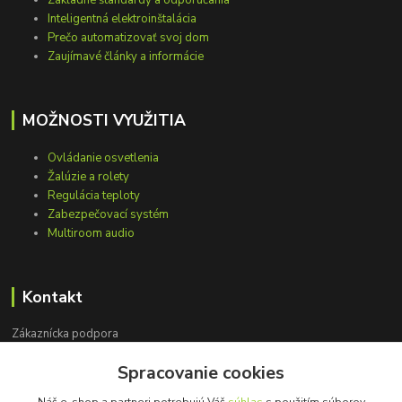
Inteligentná elektroinštalácia
Prečo automatizovať svoj dom
Zaujímavé články a informácie
MOŽNOSTI VYUŽITIA
Ovládanie osvetlenia
Žalúzie a rolety
Regulácia teploty
Zabezpečovací systém
Multiroom audio
Kontakt
Zákaznícka podpora
+421 948 751 843
Spracovanie cookies
(Po-Pia, 9-15 hod.)