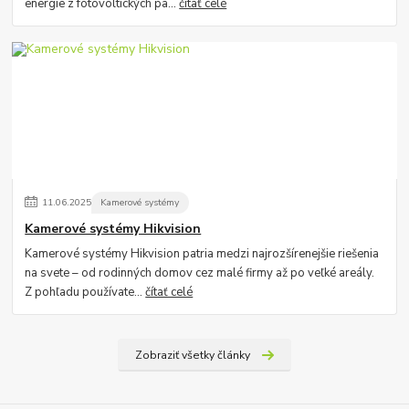
energie z fotovoltických pa...
čítať celé
11
.
06
.
2025
Kamerové systémy
Kamerové systémy Hikvision
Kamerové systémy Hikvision patria medzi najrozšírenejšie riešenia
na svete – od rodinných domov cez malé firmy až po veľké areály.
Z pohľadu používate...
čítať celé
Zobraziť všetky články