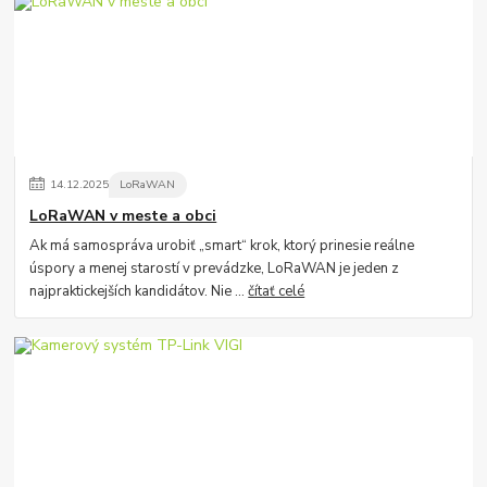
14
.
12
.
2025
LoRaWAN
LoRaWAN v meste a obci
Ak má samospráva urobiť „smart“ krok, ktorý prinesie reálne
úspory a menej starostí v prevádzke, LoRaWAN je jeden z
najpraktickejších kandidátov. Nie ...
čítať celé