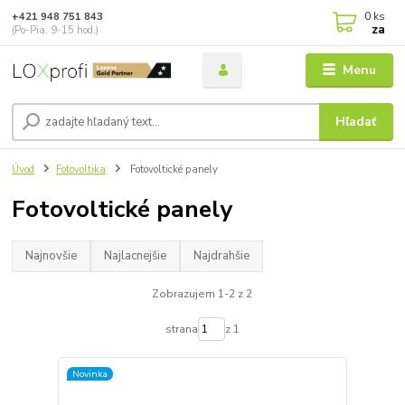
0
ks
+421 948 751 843
za
(Po-Pia, 9-15 hod.)
Menu
Hľadať
Úvod
Fotovoltika
Fotovoltické panely
Fotovoltické panely
Najnovšie
Najlacnejšie
Najdrahšie
Zobrazujem 1-2 z 2
strana
z 1
Novinka