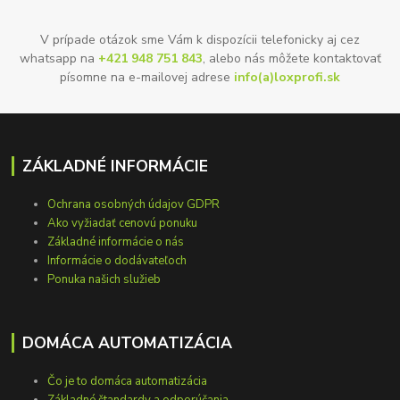
V prípade otázok sme Vám k dispozícii telefonicky aj cez
whatsapp na
+421 948 751 843
, alebo nás môžete kontaktovať
písomne na e-mailovej adrese
info(a)loxprofi.sk
ZÁKLADNÉ INFORMÁCIE
Ochrana osobných údajov GDPR
Ako vyžiadať cenovú ponuku
Základné informácie o nás
Informácie o dodávateľoch
Ponuka našich služieb
DOMÁCA AUTOMATIZÁCIA
Čo je to domáca automatizácia
Základné štandardy a odporúčania