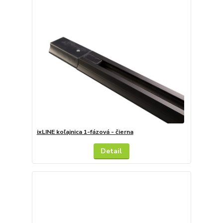
ixLINE koľajnica 1-fázová - čierna
Detail