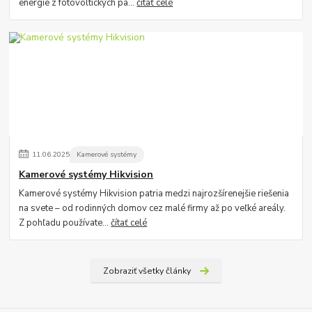
energie z fotovoltických pa...
čítať celé
11
.
06
.
2025
Kamerové systémy
Kamerové systémy Hikvision
Kamerové systémy Hikvision patria medzi najrozšírenejšie riešenia
na svete – od rodinných domov cez malé firmy až po veľké areály.
Z pohľadu používate...
čítať celé
Zobraziť všetky články