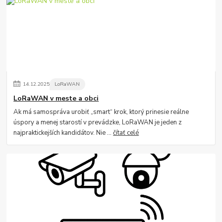
14
.
12
.
2025
LoRaWAN
LoRaWAN v meste a obci
Ak má samospráva urobiť „smart“ krok, ktorý prinesie reálne
úspory a menej starostí v prevádzke, LoRaWAN je jeden z
najpraktickejších kandidátov. Nie ...
čítať celé