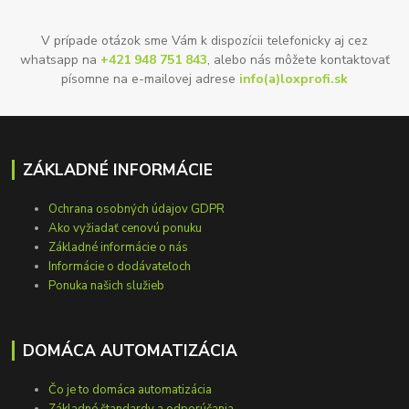
V prípade otázok sme Vám k dispozícii telefonicky aj cez
whatsapp na
+421 948 751 843
, alebo nás môžete kontaktovať
písomne na e-mailovej adrese
info(a)loxprofi.sk
ZÁKLADNÉ INFORMÁCIE
Ochrana osobných údajov GDPR
Ako vyžiadať cenovú ponuku
Základné informácie o nás
Informácie o dodávateľoch
Ponuka našich služieb
DOMÁCA AUTOMATIZÁCIA
Čo je to domáca automatizácia
Základné štandardy a odporúčania