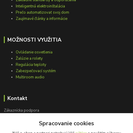
Inteligentná elektroinštalácia
Prečo automatizovať svoj dom
Zaujímavé články a informácie
MOŽNOSTI VYUŽITIA
Ovládanie osvetlenia
Žalúzie a rolety
Regulácia teploty
Zabezpečovací systém
Multiroom audio
Kontakt
Zákaznícka podpora
+421 948 751 843
Spracovanie cookies
(Po-Pia, 9-15 hod.)