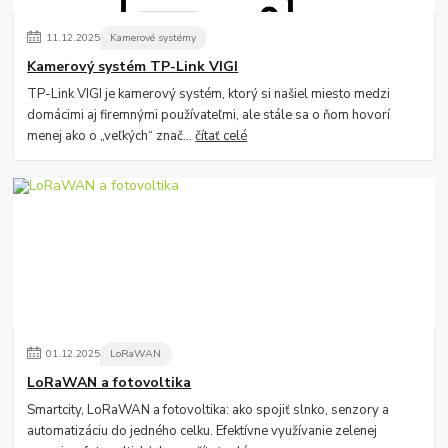
11
.
12
.
2025
Kamerové systémy
Kamerový systém TP-Link VIGI
TP-Link VIGI je kamerový systém, ktorý si našiel miesto medzi
domácimi aj firemnými používateľmi, ale stále sa o ňom hovorí
menej ako o „veľkých“ znač...
čítať celé
01
.
12
.
2025
LoRaWAN
LoRaWAN a fotovoltika
Smartcity, LoRaWAN a fotovoltika: ako spojiť slnko, senzory a
automatizáciu do jedného celku. Efektívne využívanie zelenej