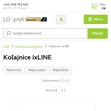
0
ks
+421 948 751 843
za
(Po-Pia, 9-15 hod.)
Menu
Hľadať
Úvod
Koľajnicové osvetlenie
Koľajnice ixLINE
Koľajnice ixLINE
Najnovšie
Najlacnejšie
Najdrahšie
Zobrazujem 1-2 z 2
strana
z 1