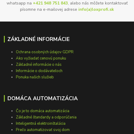
whatsapp na
+421 948 751 843
, alebo nás môžete kontaktovať
písomne na e-mailovej adrese
info(a)loxprofi.sk
ZÁKLADNÉ INFORMÁCIE
Ochrana osobných údajov GDPR
Ako vyžiadať cenovú ponuku
Základné informácie o nás
Informácie o dodávateľoch
Ponuka našich služieb
DOMÁCA AUTOMATIZÁCIA
Čo je to domáca automatizácia
Základné štandardy a odporúčania
Inteligentná elektroinštalácia
Prečo automatizovať svoj dom