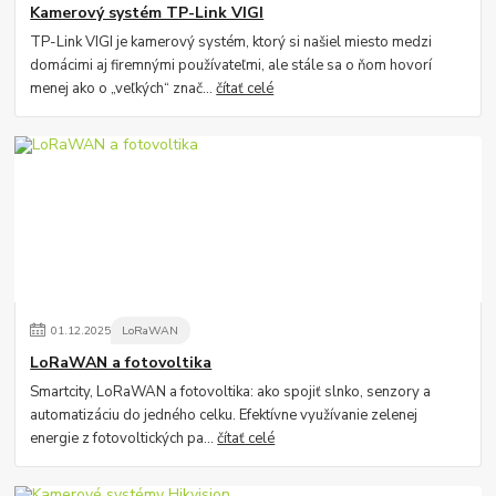
Kamerový systém TP-Link VIGI
TP-Link VIGI je kamerový systém, ktorý si našiel miesto medzi
domácimi aj firemnými používateľmi, ale stále sa o ňom hovorí
menej ako o „veľkých“ znač...
čítať celé
01
.
12
.
2025
LoRaWAN
LoRaWAN a fotovoltika
Smartcity, LoRaWAN a fotovoltika: ako spojiť slnko, senzory a
automatizáciu do jedného celku. Efektívne využívanie zelenej
energie z fotovoltických pa...
čítať celé