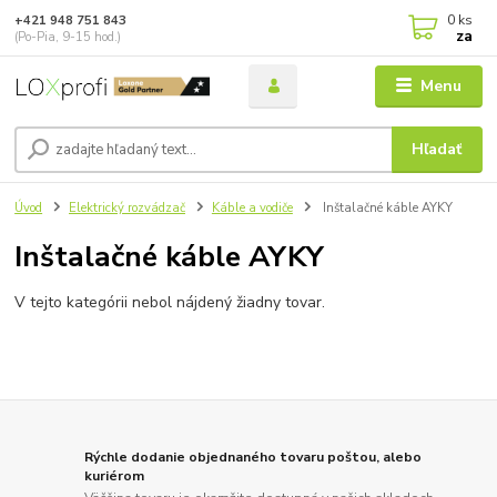
0
ks
+421 948 751 843
za
(Po-Pia, 9-15 hod.)
Menu
Hľadať
Úvod
Elektrický rozvádzač
Káble a vodiče
Inštalačné káble AYKY
Inštalačné káble AYKY
V tejto kategórii nebol nájdený žiadny tovar.
Rýchle dodanie objednaného tovaru poštou, alebo
kuriérom