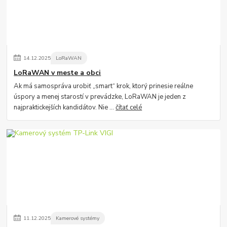
14
.
12
.
2025
LoRaWAN
LoRaWAN v meste a obci
Ak má samospráva urobiť „smart“ krok, ktorý prinesie reálne
úspory a menej starostí v prevádzke, LoRaWAN je jeden z
najpraktickejších kandidátov. Nie ...
čítať celé
11
.
12
.
2025
Kamerové systémy