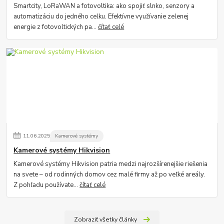
Smartcity, LoRaWAN a fotovoltika: ako spojiť slnko, senzory a
automatizáciu do jedného celku. Efektívne využívanie zelenej
energie z fotovoltických pa...
čítať celé
11
.
06
.
2025
Kamerové systémy
Kamerové systémy Hikvision
Kamerové systémy Hikvision patria medzi najrozšírenejšie riešenia
na svete – od rodinných domov cez malé firmy až po veľké areály.
Z pohľadu používate...
čítať celé
Zobraziť všetky články