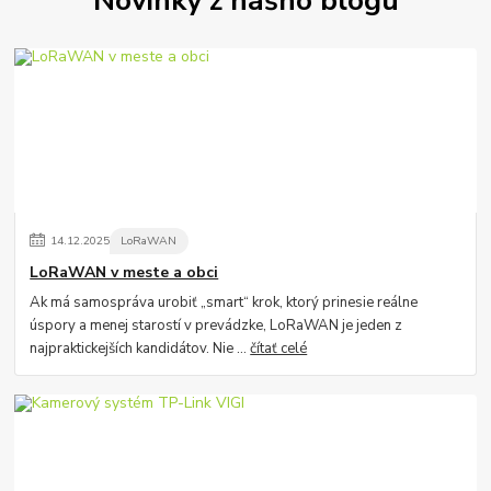
14
.
12
.
2025
LoRaWAN
LoRaWAN v meste a obci
Ak má samospráva urobiť „smart“ krok, ktorý prinesie reálne
úspory a menej starostí v prevádzke, LoRaWAN je jeden z
najpraktickejších kandidátov. Nie ...
čítať celé