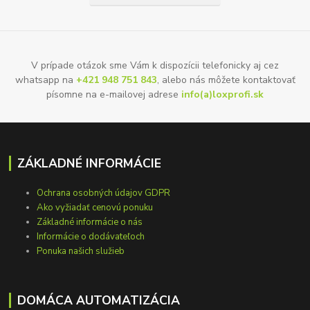
V prípade otázok sme Vám k dispozícii telefonicky aj cez
whatsapp na
+421 948 751 843
, alebo nás môžete kontaktovať
písomne na e-mailovej adrese
info(a)loxprofi.sk
ZÁKLADNÉ INFORMÁCIE
Ochrana osobných údajov GDPR
Ako vyžiadať cenovú ponuku
Základné informácie o nás
Informácie o dodávateľoch
Ponuka našich služieb
DOMÁCA AUTOMATIZÁCIA