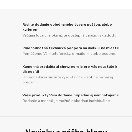
Rýchle dodanie objednaného tovaru poštou, alebo
kuriérom
Väčšina tovaru je okamžite dostupná v našich skladoch.
Plnohodnotná technická podpora na diaľku i na mieste
Pomôžeme Vám telefonicky, e-mailom, alebo osobne.
Kamenná predajňa aj showroom je pre Vás neustále k
dispozícii
Objednávku si môžete vyzdvihnúť aj osobne na našej
predajni.
Vaše produkty Vám dodáme prípadne aj namontujeme
Dodanie a montáž je možné dohodnúť individuálne.
Novinky z nášho blogu