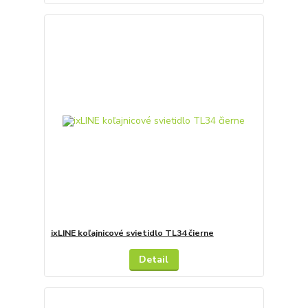
ixLINE koľajnicové svietidlo TL34 čierne
Detail