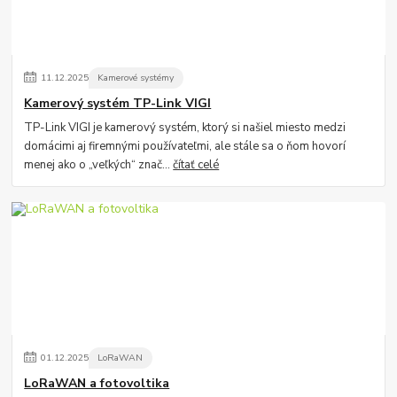
11
.
12
.
2025
Kamerové systémy
Kamerový systém TP-Link VIGI
TP-Link VIGI je kamerový systém, ktorý si našiel miesto medzi
domácimi aj firemnými používateľmi, ale stále sa o ňom hovorí
menej ako o „veľkých“ znač...
čítať celé
01
.
12
.
2025
LoRaWAN
LoRaWAN a fotovoltika