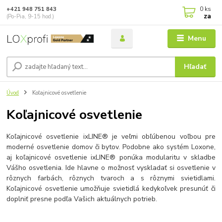
0
ks
+421 948 751 843
za
(Po-Pia, 9-15 hod.)
Menu
Hľadať
Úvod
Koľajnicové osvetlenie
Koľajnicové osvetlenie
Koľajnicové osvetlenie ixLINE® je veľmi obľúbenou voľbou pre
moderné osvetlenie domov či bytov. Podobne ako systém Loxone,
aj koľajnicové osvetlenie ixLINE® ponúka modularitu v skladbe
Vášho osvetlenia. Ide hlavne o možnosť vyskladať si osvetlenie v
rôznych farbách, rôznych tvaroch a s rôznymi svietidlami.
Koľajnicové osvetlenie umožňuje svietidlá kedykoľvek presunúť či
doplniť presne podľa Vašich aktuálnych potrieb.