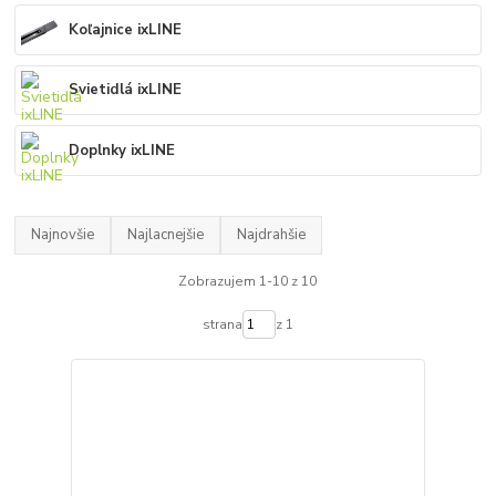
Koľajnice ixLINE
Svietidlá ixLINE
Doplnky ixLINE
Najnovšie
Najlacnejšie
Najdrahšie
Zobrazujem 1-10 z 10
strana
z 1