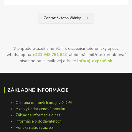
Zobraziť všetky články
V prípade otázok sme Vám k dispozícii telefonicky aj cez
whatsapp na
+421 948 751 843
, alebo nás môžete kontaktovať
písomne na e-mailovej adrese
info(a)loxprofi.sk
ZÁKLADNÉ INFORMÁCIE
Ochrana osobných údajov GDPR
Ako vyžiadať cenovú ponuku
Základné informácie o nás
Informácie o dodávateľoch
Ponuka našich služieb