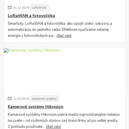
01
.
12
.
2025
LoRaWAN
LoRaWAN a fotovoltika
Smartcity, LoRaWAN a fotovoltika: ako spojiť slnko, senzory a
automatizáciu do jedného celku. Efektívne využívanie zelenej
energie z fotovoltických pa...
čítať celé
11
.
06
.
2025
Kamerové systémy
Kamerové systémy Hikvision
Kamerové systémy Hikvision patria medzi najrozšírenejšie riešenia
na svete – od rodinných domov cez malé firmy až po veľké areály.
Z pohľadu používate...
čítať celé