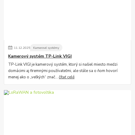
11
.
12
.
2025
Kamerové systémy
Kamerový systém TP-Link VIGI
TP-Link VIGI je kamerový systém, ktorý si našiel miesto medzi
domácimi aj firemnými používateľmi, ale stále sa o ňom hovorí
menej ako o „veľkých“ znač...
čítať celé