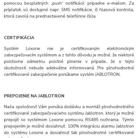
pomocou bezplatných „push“ notifikácií, prípadne e-mailom. Za
príplatok sú dostupné napr. SMS notifikácie, či hlasová kontrola,
ktorá zavolá na prednastavené telefónne čísla.
CERTIFIKÁCIA
Systém Loxone nie je certifikovaným elektronickým
zabezpečovacím systémom a z tohto dôvodu je možné, že niektoré
poisťovne odmietnu poistné plnenie v prípade, že o tejto
skutočnosti nebude adekvátne informovaná. Pre plnohodnotné
certifikované zabezpečenie ponúkame systém JABLOTRON.
PREPOJENIE NA JABLOTRON
Naša spoločnosť Vám ponúka dodávku a montáž plnohodnotného
certifikované zabezpečovacieho systému Jablotron, ktorý je možné
prepojiť so systémom Loxone pomocou RS485 rozhrania. Týmto
prepojením je možné dosiahnuť 100% integráciu alarmu Jablotron
do systému Loxone a dosiahnuť tak plnohodnotné certifikované