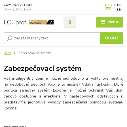
0
ks
+421 948 751 843
za
(Po-Pia, 9-15 hod.)
Menu
Hľadať
Úvod
Zabezpečovací systém
Zabezpečovací systém
Váš inteligentný dom je možné jednoducho a rýchlo premeniť aj
na nedobytnú pevnosť. Ako je to možné? Vďaka funkciám, ktoré
ponúka samotný systém Loxone je možné ochrániť Váš dom
cenovo dostupne a efektívne. V nasledovných odstavcoch si
predstavíme jednotlivé výhody zabezpečenia pomocou systému
Loxone.