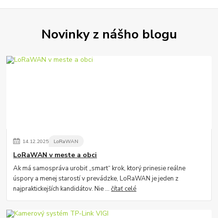
Novinky z nášho blogu
14
.
12
.
2025
LoRaWAN
LoRaWAN v meste a obci
Ak má samospráva urobiť „smart“ krok, ktorý prinesie reálne
úspory a menej starostí v prevádzke, LoRaWAN je jeden z
najpraktickejších kandidátov. Nie ...
čítať celé