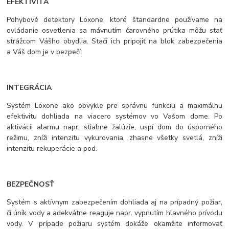
EFEKTIVITA
Pohybové detektory Loxone, ktoré štandardne používame na
ovládanie osvetlenia sa mávnutím čarovného prútika môžu stať
strážcom Vášho obydlia. Stačí ich pripojiť na blok zabezpečenia
a Váš dom je v bezpečí.
INTEGRÁCIA
Systém Loxone ako obvykle pre správnu funkciu a maximálnu
efektivitu dohliada na viacero systémov vo Vašom dome. Po
aktivácii alarmu napr. stiahne žalúzie, uspí dom do úsporného
režimu, zníži intenzitu vykurovania, zhasne všetky svetlá, zníži
intenzitu rekuperácie a pod.
BEZPEČNOSŤ
Systém s aktívnym zabezpečením dohliada aj na prípadný požiar,
či únik vody a adekvátne reaguje napr. vypnutím hlavného prívodu
vody. V prípade požiaru systém dokáže okamžite informovať