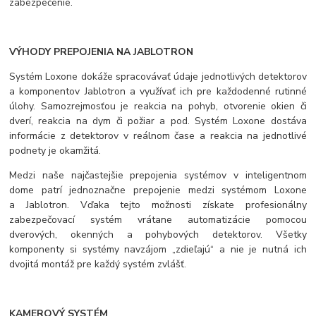
zabezpečenie.
VÝHODY PREPOJENIA NA JABLOTRON
Systém Loxone dokáže spracovávať údaje jednotlivých detektorov
a komponentov Jablotron a využívať ich pre každodenné rutinné
úlohy. Samozrejmosťou je reakcia na pohyb, otvorenie okien či
dverí, reakcia na dym či požiar a pod. Systém Loxone dostáva
informácie z detektorov v reálnom čase a reakcia na jednotlivé
podnety je okamžitá.
Medzi naše najčastejšie prepojenia systémov v inteligentnom
dome patrí jednoznačne prepojenie medzi systémom Loxone
a Jablotron. Vďaka tejto možnosti získate profesionálny
zabezpečovací systém vrátane automatizácie pomocou
dverových, okenných a pohybových detektorov. Všetky
komponenty si systémy navzájom „zdieľajú“ a nie je nutná ich
dvojitá montáž pre každý systém zvlášť.
KAMEROVÝ SYSTÉM