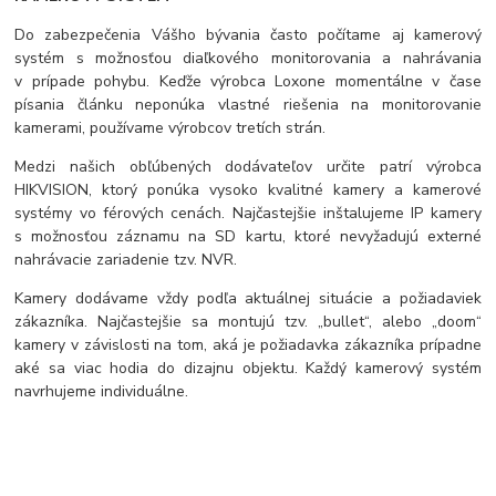
Do zabezpečenia Vášho bývania často počítame aj kamerový
systém s možnosťou diaľkového monitorovania a nahrávania
v prípade pohybu. Keďže výrobca Loxone momentálne v čase
písania článku neponúka vlastné riešenia na monitorovanie
kamerami, používame výrobcov tretích strán.
Medzi našich obľúbených dodávateľov určite patrí výrobca
HIKVISION, ktorý ponúka vysoko kvalitné kamery a kamerové
systémy vo férových cenách. Najčastejšie inštalujeme IP kamery
s možnosťou záznamu na SD kartu, ktoré nevyžadujú externé
nahrávacie zariadenie tzv. NVR.
Kamery dodávame vždy podľa aktuálnej situácie a požiadaviek
zákazníka. Najčastejšie sa montujú tzv. „bullet“, alebo „doom“
kamery v závislosti na tom, aká je požiadavka zákazníka prípadne
aké sa viac hodia do dizajnu objektu. Každý kamerový systém
navrhujeme individuálne.