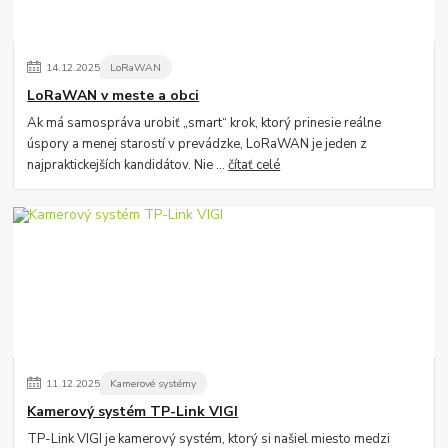
14
.
12
.
2025
LoRaWAN
LoRaWAN v meste a obci
Ak má samospráva urobiť „smart“ krok, ktorý prinesie reálne
úspory a menej starostí v prevádzke, LoRaWAN je jeden z
najpraktickejších kandidátov. Nie ...
čítať celé
11
.
12
.
2025
Kamerové systémy
Kamerový systém TP-Link VIGI
TP-Link VIGI je kamerový systém, ktorý si našiel miesto medzi