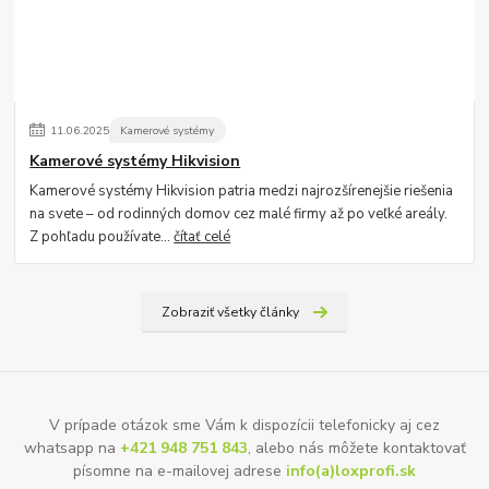
11
.
06
.
2025
Kamerové systémy
Kamerové systémy Hikvision
Kamerové systémy Hikvision patria medzi najrozšírenejšie riešenia
na svete – od rodinných domov cez malé firmy až po veľké areály.
Z pohľadu používate...
čítať celé
Zobraziť všetky články
V prípade otázok sme Vám k dispozícii telefonicky aj cez
whatsapp na
+421 948 751 843
, alebo nás môžete kontaktovať
písomne na e-mailovej adrese
info(a)loxprofi.sk