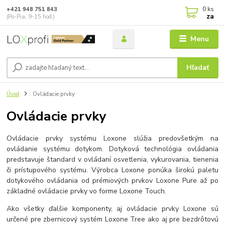
0
ks
+421 948 751 843
za
(Po-Pia, 9-15 hod.)
Menu
Hľadať
Úvod
Ovládacie prvky
Ovládacie prvky
Ovládacie prvky systému Loxone slúžia predovšetkým na
ovládanie systému dotykom. Dotyková technológia ovládania
predstavuje štandard v ovládaní osvetlenia, vykurovania, tienenia
či prístupového systému. Výrobca Loxone ponúka širokú paletu
dotykového ovládania od prémiových prvkov Loxone Pure až po
základné ovládacie prvky vo forme Loxone Touch.
Ako všetky ďalšie komponenty, aj ovládacie prvky Loxone sú
určené pre zbernicový systém Loxone Tree ako aj pre bezdrôtovú