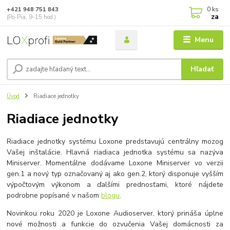
0
ks
+421 948 751 843
za
(Po-Pia, 9-15 hod.)
Menu
Hľadať
Úvod
Riadiace jednotky
Riadiace jednotky
Riadiace jednotky systému Loxone predstavujú centrálny mozog
Vašej inštalácie. Hlavná riadiaca jednotka systému sa nazýva
Miniserver. Momentálne dodávame Loxone Miniserver vo verzii
gen.1 a nový typ označovaný aj ako gen.2, ktorý disponuje vyšším
výpočtovým výkonom a ďalšími prednosťami, ktoré nájdete
podrobne popísané v našom
blogu
.
Novinkou roku 2020 je Loxone Audioserver, ktorý prináša úplne
nové možnosti a funkcie do ozvučenia Vašej domácnosti za