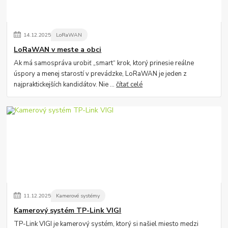
14
.
12
.
2025
LoRaWAN
LoRaWAN v meste a obci
Ak má samospráva urobiť „smart“ krok, ktorý prinesie reálne
úspory a menej starostí v prevádzke, LoRaWAN je jeden z
najpraktickejších kandidátov. Nie ...
čítať celé
11
.
12
.
2025
Kamerové systémy
Kamerový systém TP-Link VIGI
TP-Link VIGI je kamerový systém, ktorý si našiel miesto medzi