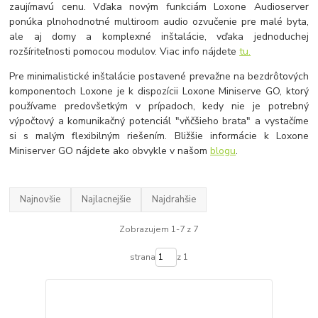
zaujímavú cenu. Vďaka novým funkciám Loxone Audioserver
ponúka plnohodnotné multiroom audio ozvučenie pre malé byta,
ale aj domy a komplexné inštalácie, vďaka jednoduchej
rozšíriteľnosti pomocou modulov. Viac info nájdete
tu.
Pre minimalistické inštalácie postavené prevažne na bezdrôtových
komponentoch Loxone je k dispozícii Loxone Miniserve GO, ktorý
používame predovšetkým v prípadoch, kedy nie je potrebný
výpočtový a komunikačný potenciál "vňčšieho brata" a vystačíme
si s malým flexibilným riešením. Bližšie informácie k Loxone
Miniserver GO nájdete ako obvykle v našom
blogu
.
Najnovšie
Najlacnejšie
Najdrahšie
Zobrazujem 1-7 z 7
strana
z 1