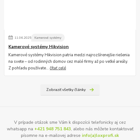
11
.
06
.
2025
Kamerové systémy
Kamerové systémy Hikvision
Kamerové systémy Hikvision patria medzi najrozšírenejšie riešenia
na svete – od rodinných domov cez malé firmy až po veľké areály.
Z pohľadu používate...
čítať celé
Zobraziť všetky články
V prípade otázok sme Vám k dispozícii telefonicky aj cez
whatsapp na
+421 948 751 843
, alebo nás môžete kontaktovať
písomne na e-mailovej adrese
info(a)loxprofi.sk