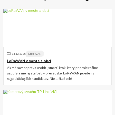
14
.
12
.
2025
LoRaWAN
LoRaWAN v meste a obci
Ak má samospráva urobiť „smart“ krok, ktorý prinesie reálne
úspory a menej starostí v prevádzke, LoRaWAN je jeden z
najpraktickejších kandidátov. Nie ...
čítať celé