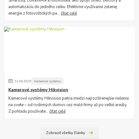
Smartcity, LoRaWAN a fotovoltika: ako spojiť slnko, senzory a
automatizáciu do jedného celku. Efektívne využívanie zelenej
energie z fotovoltických pa...
čítať celé
11
.
06
.
2025
Kamerové systémy
Kamerové systémy Hikvision
Kamerové systémy Hikvision patria medzi najrozšírenejšie riešenia
na svete – od rodinných domov cez malé firmy až po veľké areály.
Z pohľadu používate...
čítať celé
Zobraziť všetky články