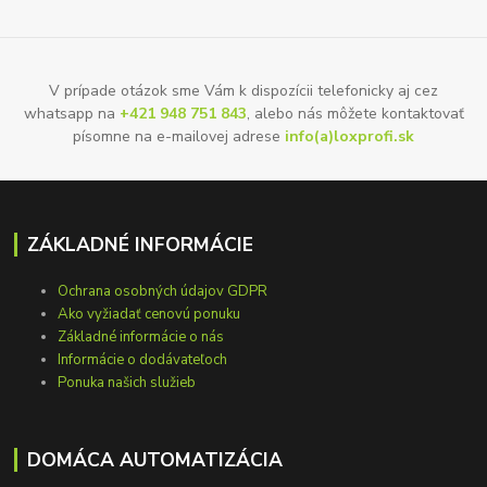
V prípade otázok sme Vám k dispozícii telefonicky aj cez
whatsapp na
+421 948 751 843
, alebo nás môžete kontaktovať
písomne na e-mailovej adrese
info(a)loxprofi.sk
ZÁKLADNÉ INFORMÁCIE
Ochrana osobných údajov GDPR
Ako vyžiadať cenovú ponuku
Základné informácie o nás
Informácie o dodávateľoch
Ponuka našich služieb
DOMÁCA AUTOMATIZÁCIA