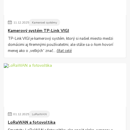
11
.
12
.
2025
Kamerové systémy
Kamerový systém TP-Link VIGI
TP-Link VIGI je kamerový systém, ktorý si našiel miesto medzi
domácimi aj firemnými používateľmi, ale stále sa o ňom hovorí
menej ako o „veľkých“ znač...
čítať celé
01
.
12
.
2025
LoRaWAN
LoRaWAN a fotovoltika