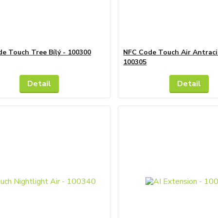
e Touch Tree Bílý - 100300
NFC Code Touch Air Antraci
100305
Detail
Detail