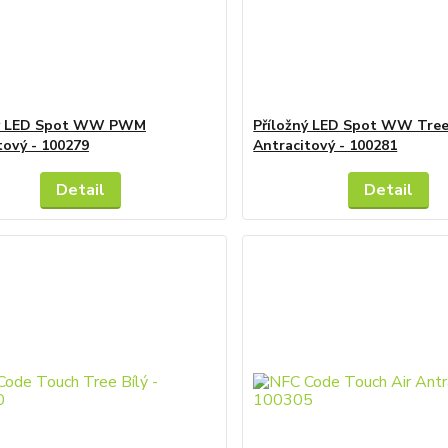
ný LED Spot WW PWM
Příložný LED Spot WW Tre
tový - 100279
Antracitový - 100281
Detail
Detail