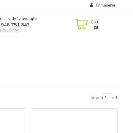
Prihlásenie
e si rady? Zavolajte.
0
ks
 948 751 843
za
a, 9-15 hod.)
strana
z 1