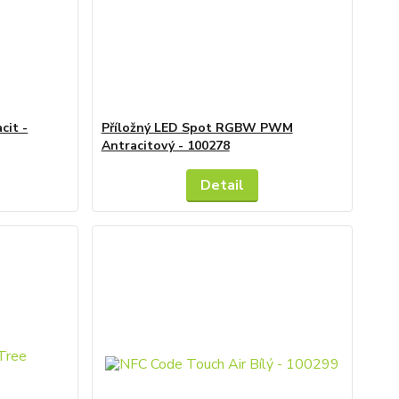
it -
Příložný LED Spot RGBW PWM
Antracitový - 100278
Detail