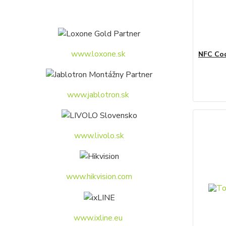
www.loxone.sk
NFC Cod
www.jablotron.sk
www.livolo.sk
www.hikvision.com
www.ixline.eu