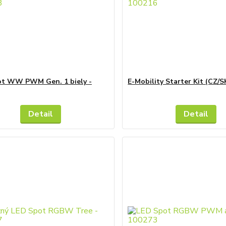
ot WW PWM Gen. 1 biely -
E-Mobility Starter Kit (CZ/S
Detail
Detail