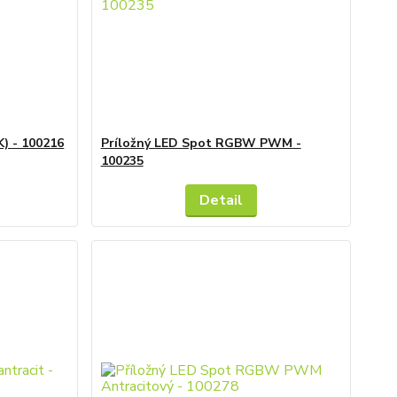
K) - 100216
Príložný LED Spot RGBW PWM -
100235
Detail