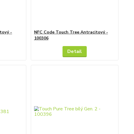
tový -
NFC Code Touch Tree Antracitový -
100306
Detail