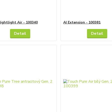
ightlight Air - 100340
AI Extension - 100381
Detail
Detail