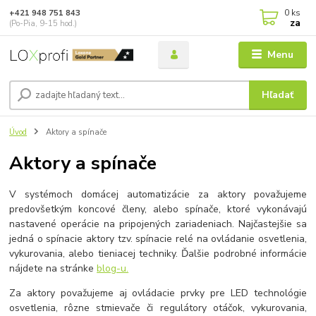
0
ks
+421 948 751 843
za
(Po-Pia, 9-15 hod.)
Menu
Hľadať
Úvod
Aktory a spínače
Aktory a spínače
V systémoch domácej automatizácie za aktory považujeme
predovšetkým koncové členy, alebo spínače, ktoré vykonávajú
nastavené operácie na pripojených zariadeniach. Najčastejšie sa
jedná o spínacie aktory tzv. spínacie relé na ovládanie osvetlenia,
vykurovania, alebo tieniacej techniky. Ďalšie podrobné informácie
nájdete na stránke
blog-u.
Za aktory považujeme aj ovládacie prvky pre LED technológie
osvetlenia, rôzne stmievače či regulátory otáčok, vykurovania,