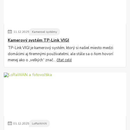
11
.
12
.
2025
Kamerové systémy
Kamerový systém TP-Link VIGI
TP-Link VIGI je kamerový systém, ktorý si našiel miesto medzi
domácimi aj firemnými používateľmi, ale stále sa o ňom hovorí
menej ako o „veľkých“ znač...
čítať celé
01
.
12
.
2025
LoRaWAN