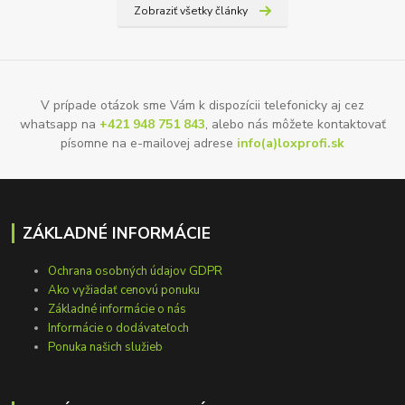
Zobraziť všetky články
V prípade otázok sme Vám k dispozícii telefonicky aj cez
whatsapp na
+421 948 751 843
, alebo nás môžete kontaktovať
písomne na e-mailovej adrese
info(a)loxprofi.sk
ZÁKLADNÉ INFORMÁCIE
Ochrana osobných údajov GDPR
Ako vyžiadať cenovú ponuku
Základné informácie o nás
Informácie o dodávateľoch
Ponuka našich služieb