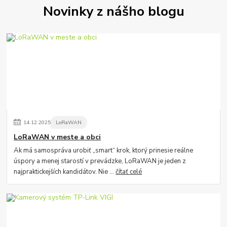
Novinky z nášho blogu
14
.
12
.
2025
LoRaWAN
LoRaWAN v meste a obci
Ak má samospráva urobiť „smart“ krok, ktorý prinesie reálne
úspory a menej starostí v prevádzke, LoRaWAN je jeden z
najpraktickejších kandidátov. Nie ...
čítať celé