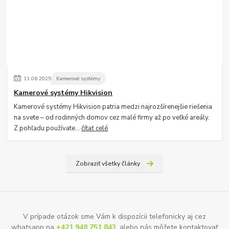
11
.
06
.
2025
Kamerové systémy
Kamerové systémy Hikvision
Kamerové systémy Hikvision patria medzi najrozšírenejšie riešenia
na svete – od rodinných domov cez malé firmy až po veľké areály.
Z pohľadu používate...
čítať celé
Zobraziť všetky články
V prípade otázok sme Vám k dispozícii telefonicky aj cez
whatsapp na
+421 948 751 843
, alebo nás môžete kontaktovať