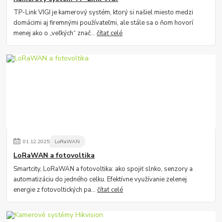
TP-Link VIGI je kamerový systém, ktorý si našiel miesto medzi
domácimi aj firemnými používateľmi, ale stále sa o ňom hovorí
menej ako o „veľkých“ znač...
čítať celé
01
.
12
.
2025
LoRaWAN
LoRaWAN a fotovoltika
Smartcity, LoRaWAN a fotovoltika: ako spojiť slnko, senzory a
automatizáciu do jedného celku. Efektívne využívanie zelenej
energie z fotovoltických pa...
čítať celé