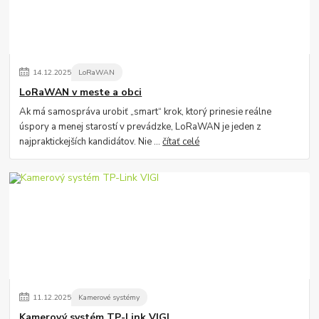
14
.
12
.
2025
LoRaWAN
LoRaWAN v meste a obci
Ak má samospráva urobiť „smart“ krok, ktorý prinesie reálne
úspory a menej starostí v prevádzke, LoRaWAN je jeden z
najpraktickejších kandidátov. Nie ...
čítať celé
11
.
12
.
2025
Kamerové systémy
Kamerový systém TP-Link VIGI