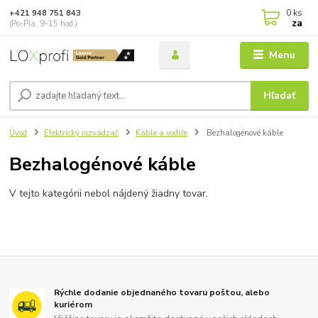
0
ks
+421 948 751 843
za
(Po-Pia, 9-15 hod.)
Menu
Hľadať
Úvod
Elektrický rozvádzač
Káble a vodiče
Bezhalogénové káble
Bezhalogénové káble
V tejto kategórii nebol nájdený žiadny tovar.
Rýchle dodanie objednaného tovaru poštou, alebo
kuriérom