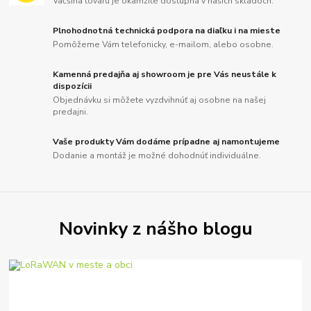
Väčšina tovaru je okamžite dostupná v našich skladoch.
Plnohodnotná technická podpora na diaľku i na mieste
Pomôžeme Vám telefonicky, e-mailom, alebo osobne.
Kamenná predajňa aj showroom je pre Vás neustále k
dispozícii
Objednávku si môžete vyzdvihnúť aj osobne na našej
predajni.
Vaše produkty Vám dodáme prípadne aj namontujeme
Dodanie a montáž je možné dohodnúť individuálne.
Novinky z nášho blogu