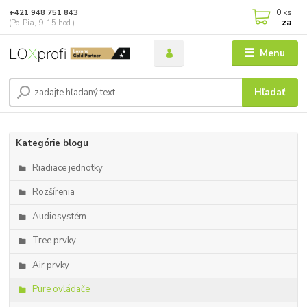
0
ks
+421 948 751 843
za
(Po-Pia, 9-15 hod.)
Menu
Hľadať
Kategórie blogu
Riadiace jednotky
Rozšírenia
Audiosystém
Tree prvky
Air prvky
Pure ovládače