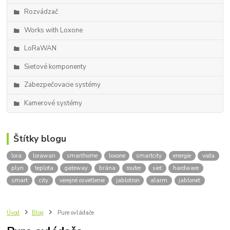
Rozvádzač
Works with Loxone
LoRaWAN
Sieťové komponenty
Zabezpečovacie systémy
Kamerové systémy
Štítky blogu
lora
lorawan
smarthome
loxone
smartcity
energie
voda
plyn
teplota
gateway
brána
router
sieť
hardware
smart
city
verejné osvetlenie
jablotron
alarm
jablonet
Úvod
Blog
Pure ovládače