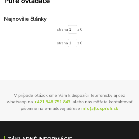
Pure ovládače
Najnovšie články
strana
z 0
strana
z 0
V prípade otázok sme Vám k dispozícii telefonicky aj cez
whatsapp na
+421 948 751 843
, alebo nás môžete kontaktovať
písomne na e-mailovej adrese
info(a)loxprofi.sk