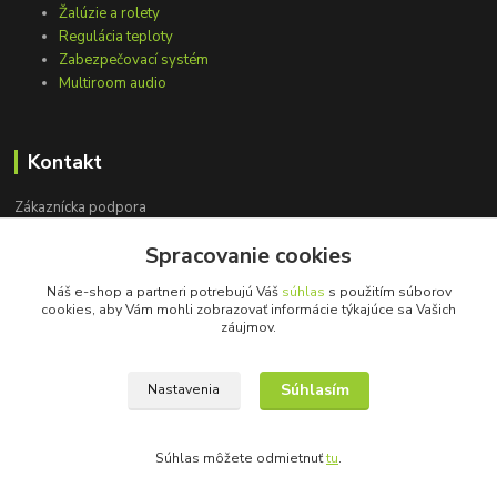
Žalúzie a rolety
Regulácia teploty
Zabezpečovací systém
Multiroom audio
Kontakt
Zákaznícka podpora
+421 948 751 843
Spracovanie cookies
(Po-Pia, 9-15 hod.)
Náš e-shop a partneri potrebujú Váš
súhlas
s použitím súborov
info@loxprofi.sk
cookies, aby Vám mohli zobrazovať informácie týkajúce sa Vašich
záujmov.
Súhlasím
Nastavenia
©2018-2024 LOXprofi - všetky práva vyhradené
Súhlas môžete odmietnuť
tu
.
Vytvorené na
Eshop-rychlo.sk