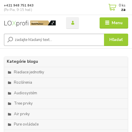
0
ks
+421 948 751 843
za
(Po-Pia, 9-15 hod.)
Menu
Hľadať
Kategórie blogu
Riadiace jednotky
Rozšírenia
Audiosystém
Tree prvky
Air prvky
Pure ovládače