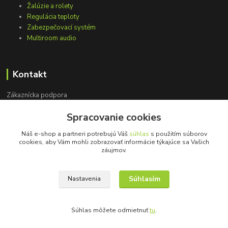
Žalúzie a rolety
Regulácia teploty
Zabezpečovací systém
Multiroom audio
Kontakt
Zákaznícka podpora
+421 948 751 843
Spracovanie cookies
(Po-Pia, 9-15 hod.)
Náš e-shop a partneri potrebujú Váš
súhlas
s použitím súborov
info@loxprofi.sk
cookies, aby Vám mohli zobrazovať informácie týkajúce sa Vašich
záujmov.
Súhlasím
Nastavenia
©2018-2024 LOXprofi - všetky práva vyhradené
Súhlas môžete odmietnuť
tu
.
Vytvorené na
Eshop-rychlo.sk