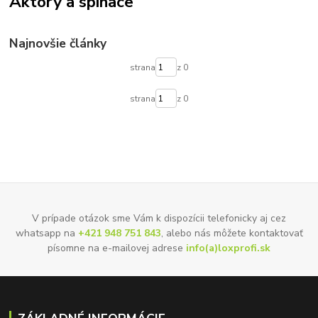
Aktory a spinace
Najnovšie články
strana
z 0
strana
z 0
V prípade otázok sme Vám k dispozícii telefonicky aj cez
whatsapp na
+421 948 751 843
, alebo nás môžete kontaktovať
písomne na e-mailovej adrese
info(a)loxprofi.sk