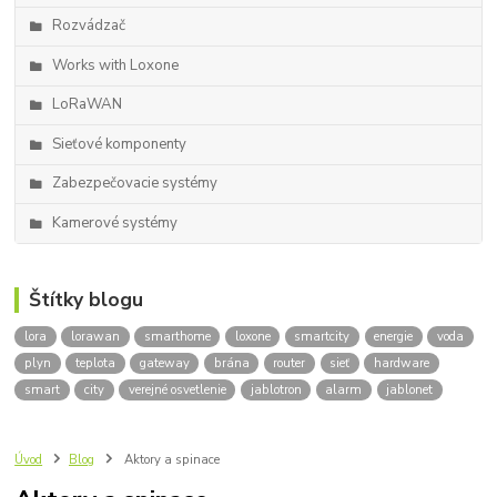
Rozvádzač
Works with Loxone
LoRaWAN
Sieťové komponenty
Zabezpečovacie systémy
Kamerové systémy
Štítky blogu
lora
lorawan
smarthome
loxone
smartcity
energie
voda
plyn
teplota
gateway
brána
router
sieť
hardware
smart
city
verejné osvetlenie
jablotron
alarm
jablonet
Úvod
Blog
Aktory a spinace