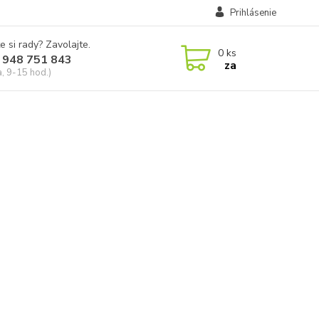
Prihlásenie
e si rady? Zavolajte.
0
ks
 948 751 843
za
a, 9-15 hod.)