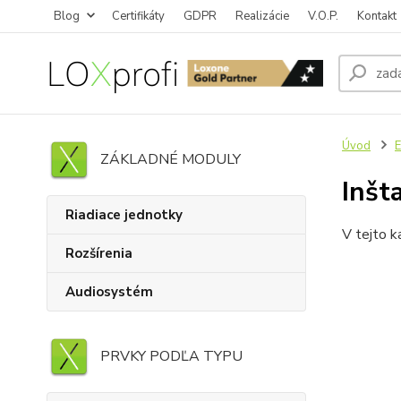
Blog
Certifikáty
GDPR
Realizácie
V.O.P.
Kontakt
Úvod
E
ZÁKLADNÉ MODULY
Inšt
Riadiace jednotky
V tejto k
Rozšírenia
Audiosystém
PRVKY PODĽA TYPU