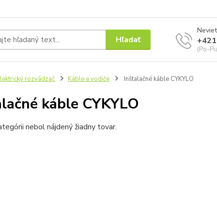
Neviet
Hľadať
+421
(Po-Pi
lektrický rozvádzač
Káble a vodiče
Inštalačné káble CYKYLO
alačné káble CYKYLO
ategórii nebol nájdený žiadny tovar.