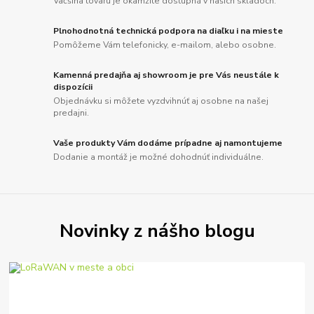
Väčšina tovaru je okamžite dostupná v našich skladoch.
Plnohodnotná technická podpora na diaľku i na mieste
Pomôžeme Vám telefonicky, e-mailom, alebo osobne.
Kamenná predajňa aj showroom je pre Vás neustále k
dispozícii
Objednávku si môžete vyzdvihnúť aj osobne na našej
predajni.
Vaše produkty Vám dodáme prípadne aj namontujeme
Dodanie a montáž je možné dohodnúť individuálne.
Novinky z nášho blogu