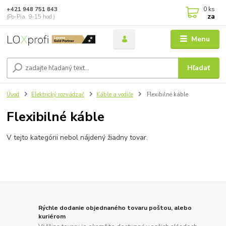
0
ks
+421 948 751 843
za
(Po-Pia, 9-15 hod.)
Menu
Hľadať
Úvod
Elektrický rozvádzač
Káble a vodiče
Flexibilné káble
Flexibilné káble
V tejto kategórii nebol nájdený žiadny tovar.
Rýchle dodanie objednaného tovaru poštou, alebo
kuriérom