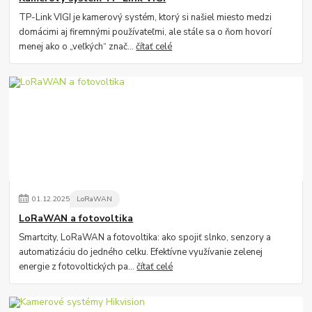
TP-Link VIGI je kamerový systém, ktorý si našiel miesto medzi
domácimi aj firemnými používateľmi, ale stále sa o ňom hovorí
menej ako o „veľkých“ znač...
čítať celé
01
.
12
.
2025
LoRaWAN
LoRaWAN a fotovoltika
Smartcity, LoRaWAN a fotovoltika: ako spojiť slnko, senzory a
automatizáciu do jedného celku. Efektívne využívanie zelenej
energie z fotovoltických pa...
čítať celé