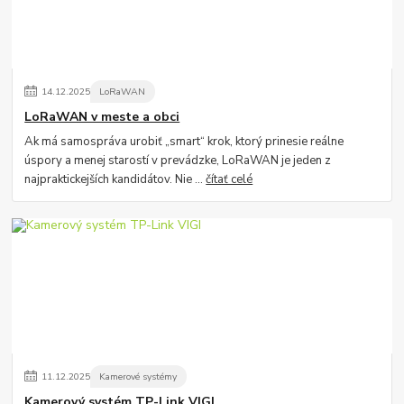
14
.
12
.
2025
LoRaWAN
LoRaWAN v meste a obci
Ak má samospráva urobiť „smart“ krok, ktorý prinesie reálne
úspory a menej starostí v prevádzke, LoRaWAN je jeden z
najpraktickejších kandidátov. Nie ...
čítať celé
11
.
12
.
2025
Kamerové systémy
Kamerový systém TP-Link VIGI