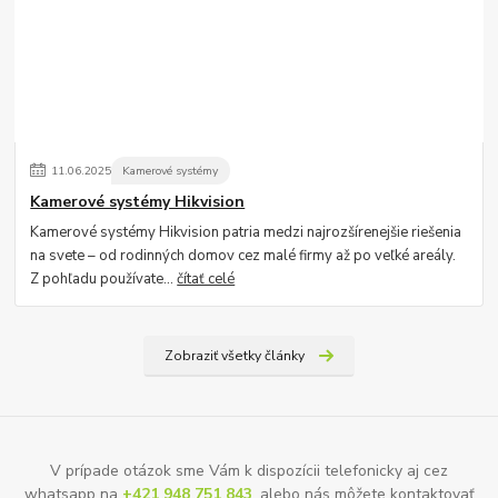
11
.
06
.
2025
Kamerové systémy
Kamerové systémy Hikvision
Kamerové systémy Hikvision patria medzi najrozšírenejšie riešenia
na svete – od rodinných domov cez malé firmy až po veľké areály.
Z pohľadu používate...
čítať celé
Zobraziť všetky články
V prípade otázok sme Vám k dispozícii telefonicky aj cez
whatsapp na
+421 948 751 843
, alebo nás môžete kontaktovať