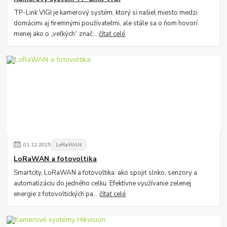
TP-Link VIGI je kamerový systém, ktorý si našiel miesto medzi
domácimi aj firemnými používateľmi, ale stále sa o ňom hovorí
menej ako o „veľkých“ znač...
čítať celé
01
.
12
.
2025
LoRaWAN
LoRaWAN a fotovoltika
Smartcity, LoRaWAN a fotovoltika: ako spojiť slnko, senzory a
automatizáciu do jedného celku. Efektívne využívanie zelenej
energie z fotovoltických pa...
čítať celé