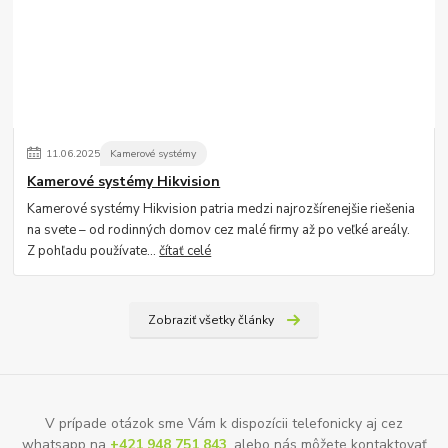
11
.
06
.
2025
Kamerové systémy
Kamerové systémy Hikvision
Kamerové systémy Hikvision patria medzi najrozšírenejšie riešenia
na svete – od rodinných domov cez malé firmy až po veľké areály.
Z pohľadu používate...
čítať celé
Zobraziť všetky články
V prípade otázok sme Vám k dispozícii telefonicky aj cez
whatsapp na
+421 948 751 843
, alebo nás môžete kontaktovať