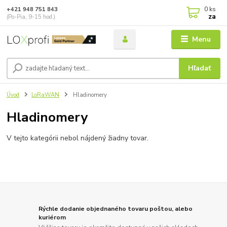
0
ks
+421 948 751 843
za
(Po-Pia, 9-15 hod.)
Menu
Hľadať
Úvod
LoRaWAN
Hladinomery
Hladinomery
V tejto kategórii nebol nájdený žiadny tovar.
Rýchle dodanie objednaného tovaru poštou, alebo
kuriérom