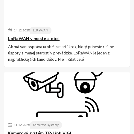
14
.
12
.
2025
LoRaWAN
LoRaWAN v meste a obci
Ak má samospráva urobiť „smart“ krok, ktorý prinesie reálne
úspory a menej starostí v prevádzke, LoRaWAN je jeden z
najpraktickejších kandidátov. Nie ...
čítať celé
11
.
12
.
2025
Kamerové systémy
Kamerový systém TP-Link VIGI