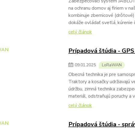
Zabezpečovací systém JABLOTRO
na ochranu domov aj firiem v na
kombinuje zbernicové (drôtové)
dokáže ovládať svetlá, kúrenie č
celý článok
Prípadová štúdia - GPS
09
.
01
.
2025
LoRaWAN
Obecná technika je pre samospr
Traktory a kosačky udržiavajú ve
údržbu, zimná technika zabezpeč
materiál, odstraňujú poruchy a v
celý článok
Prípadová štúdia - sprá