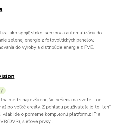
a
ka: ako spojiť slnko, senzory a automatizáciu do
anie zelenej energie z fotovoltických panelov,
ovania do výroby a distribúcie energie z FVE.
ision
my
ia medzi najrozšírenejšie riešenia na svete – od
až po veľké areály. Z pohľadu používateľa je to „len“
i však ide o pomerne komplexnú platformu: IP a
VR/DVR), sieťové prvky ...