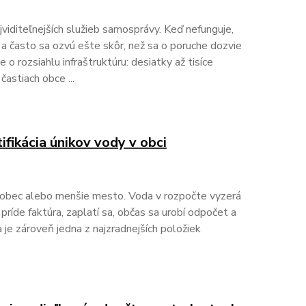
jviditeľnejších služieb samosprávy. Keď nefunguje,
 a často sa ozvú ešte skôr, než sa o poruche dozvie
 o rozsiahlu infraštruktúru: desiatky až tisíce
častiach obce ...
ifikácia únikov vody v obci
 obec alebo menšie mesto. Voda v rozpočte vyzerá
príde faktúra, zaplatí sa, občas sa urobí odpočet a
a je zároveň jedna z najzradnejších položiek