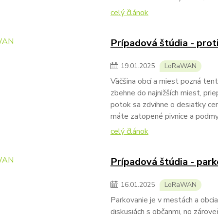
celý článok
Prípadová štúdia - pro
19
.
01
.
2025
LoRaWAN
Väčšina obcí a miest pozná tento 
zbehne do najnižších miest, prie
potok sa zdvihne o desiatky cen
máte zatopené pivnice a podmyt
celý článok
Prípadová štúdia - park
16
.
01
.
2025
LoRaWAN
Parkovanie je v mestách a obcia
diskusiách s občanmi, no zárove