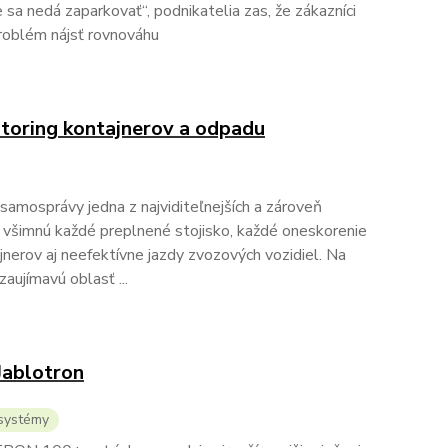
e sa nedá zaparkovať“, podnikatelia zas, že zákazníci
roblém nájsť rovnováhu
itoring kontajnerov a odpadu
amosprávy jedna z najviditeľnejších a zároveň
 si všimnú každé preplnené stojisko, každé oneskorenie
nerov aj neefektívne jazdy zvozových vozidiel. Na
zaujímavú oblasť ...
Jablotron
systémy