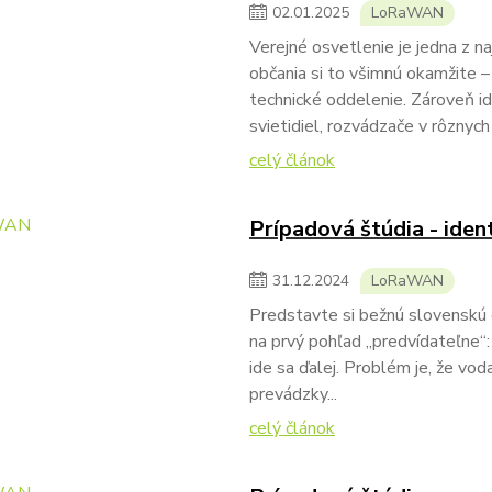
02
.
01
.
2025
LoRaWAN
Verejné osvetlenie je jedna z na
občania si to všimnú okamžite –
technické oddelenie. Zároveň ide
svietidiel, rozvádzače v rôznych 
celý článok
Prípadová štúdia - ident
31
.
12
.
2024
LoRaWAN
Predstavte si bežnú slovenskú
na prvý pohľad „predvídateľne“: 
ide sa ďalej. Problém je, že vod
prevádzky...
celý článok