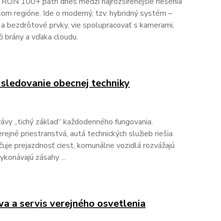
N 100+ patrí dnes medzi najrozšírenejšie riešenia
šom regióne. Ide o moderný, tzv. hybridný systém –
 a bezdrôtové prvky, vie spolupracovať s kamerami,
i brány a vďaka cloudu.
 sledovanie obecnej techniky
ávy „tichý základ“ každodenného fungovania.
rejné priestranstvá, autá technických služieb riešia
uje prejazdnosť ciest, komunálne vozidlá rozvážajú
ykonávajú zásahy ...
va a servis verejného osvetlenia