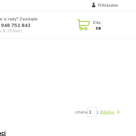
Prihlásenie
e si rady? Zavolajte.
0
ks
 948 751 843
za
a, 9-15 hod.)
strana
z 2
ďalšie
ci