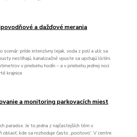
tipovodňové a dažďové merania
scenár: príde intenzívny lejak, voda z polí a ulíc sa
pusty nestíhajú, kanalizačné vpuste sa upchajú lístím,
timetrov v priebehu hodín – a v priebehu jednej noci
é krajnice
ovanie a monitoring parkovacích miest
ch paradox. Je to jedna z najčastejších tém v
ň oblasť, kde sa rozhoduje často „pocitovo“. V centre