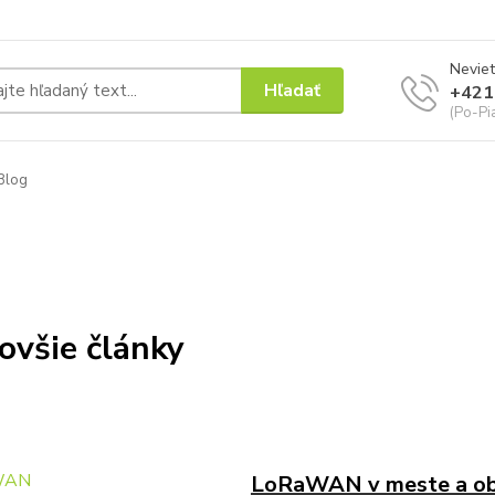
Neviet
Hľadať
+421
(Po-Pi
Blog
ovšie články
LoRaWAN v meste a ob