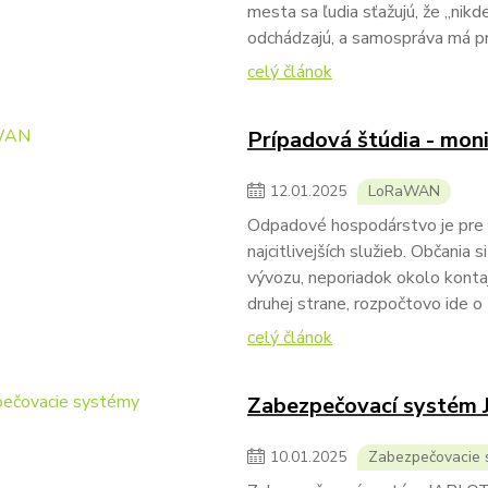
mesta sa ľudia sťažujú, že „nikd
odchádzajú, a samospráva má p
celý článok
Prípadová štúdia - mon
12
.
01
.
2025
LoRaWAN
Odpadové hospodárstvo je pre s
najcitlivejších služieb. Občania
vývozu, neporiadok okolo kontaj
druhej strane, rozpočtovo ide o 
celý článok
Zabezpečovací systém 
10
.
01
.
2025
Zabezpečovacie 