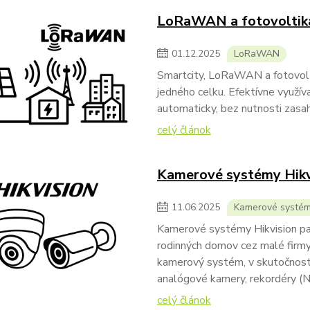
LoRaWAN a fotovoltik
01
.
12
.
2025
LoRaWAN
Smartcity, LoRaWAN a fotovolti
jedného celku. Efektívne využív
automaticky, bez nutnosti zasah
celý článok
Kamerové systémy Hikv
11
.
06
.
2025
Kamerové systé
Kamerové systémy Hikvision patr
rodinných domov cez malé firmy 
kamerový systém, v skutočnost
analógové kamery, rekordéry (N
celý článok