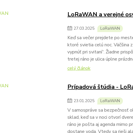
LoRaWAN a verejné osv
27
.
03
.
2025
LoRaWAN
Keď sa večer prejdete po meste,
ktoré svietia celú noc. Väčšina z
vypnúť pri svitaní“. Žiadne pri
tretej ráno je ulica úplne prázd
celý článok
Prípadová štúdia - Lo
23
.
01
.
2025
LoRaWAN
V samospráve sa bezpečnosť obj
sklad, keď sa v noci otvorí dver
ráno je pošta aj agenda mimo pr
dostane voda. Vtedy sa rieši al