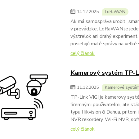
14
.
12
.
2025
LoRaWAN
Ak má samospráva urobiť „smart“
v prevádzke, LoRaWAN je jeden 
výstrelok ani drahý experiment.
posielajú malé správy na veľké v
celý článok
Kamerový systém TP-Li
11
.
12
.
2025
Kamerové systé
TP-Link VIGI je kamerový systé
firemnými používateľmi, ale stá
typu Hikvision či Dahua. prito
NVR rekordéry, Wi-Fi NVR, softv
celý článok