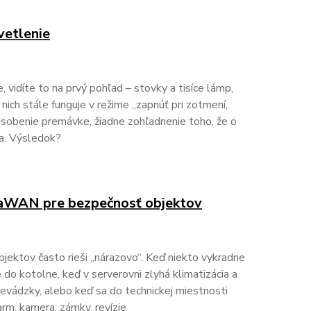
etlenie
 vidíte to na prvý pohľad – stovky a tisíce lámp,
 nich stále funguje v režime „zapnúť pri zotmení,
spôsobenie premávke, žiadne zohľadnenie toho, že o
na. Výsledok?
RaWAN pre bezpečnosť objektov
ektov často rieši „nárazovo“. Keď niekto vykradne
e do kotolne, keď v serverovni zlyhá klimatizácia a
evádzky, alebo keď sa do technickej miestnosti
arm, kamera, zámky, revízie