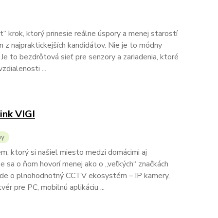
 krok, ktorý prinesie reálne úspory a menej starostí
z najpraktickejších kandidátov. Nie je to módny
 Je to bezdrôtová sieť pre senzory a zariadenia, ktoré
zdialenosti ...
nk VIGI
my
m, ktorý si našiel miesto medzi domácimi aj
le sa o ňom hovorí menej ako o „veľkých“ značkách
m ide o plnohodnotný CCTV ekosystém – IP kamery,
ér pre PC, mobilnú aplikáciu ...