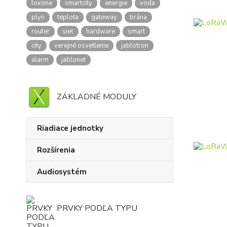
loxone
smartcity
energie
voda
plyn
teplota
gateway
brána
router
sieť
hardware
smart
city
verejné osvetlenie
jablotron
alarm
jablonet
ZÁKLADNÉ MODULY
Riadiace jednotky
Rozšírenia
Audiosystém
PRVKY PODĽA TYPU