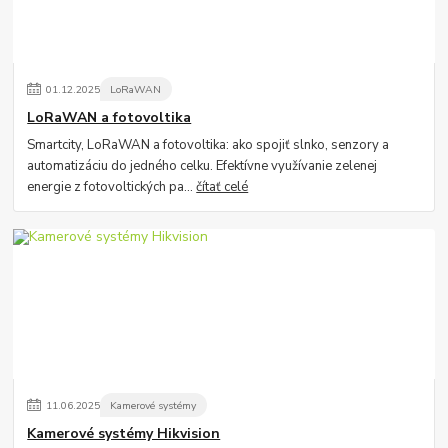
01
.
12
.
2025
LoRaWAN
LoRaWAN a fotovoltika
Smartcity, LoRaWAN a fotovoltika: ako spojiť slnko, senzory a
automatizáciu do jedného celku. Efektívne využívanie zelenej
energie z fotovoltických pa...
čítať celé
11
.
06
.
2025
Kamerové systémy
Kamerové systémy Hikvision