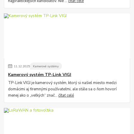
najpraktickejších kandidátov. Nie ...
čítať celé
11
.
12
.
2025
Kamerové systémy
Kamerový systém TP-Link VIGI
TP-Link VIGI je kamerový systém, ktorý si našiel miesto medzi
domácimi aj firemnými používateľmi, ale stále sa o ňom hovorí
menej ako o „veľkých“ znač...
čítať celé