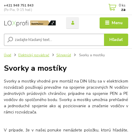
0
ks
+421 948 751 843
za
(Po-Pia, 9-15 hod.)
Menu
Hľadať
Úvod
Elektrický rozvádzač
Silnoprúd
Svorky a mostíky
Svorky a mostíky
Svorky a mostíky vhodné pre montáž na DIN lištu sa v elektrickom
rozvádzači používajú prevažne na spojenie pracovných N vodičov
jednotivých prúdových chráničov, prípadne na spojenie PEN a PE
vodičov do spolčoného bodu. Svorky a mostíky umožnia prehľadné
a jednoduché spojenie ako aj poziciovanie a značenie vodičov v
rámci rozvádzača.
V prípade, že v našej ponuke nenájdete položku, ktorú hľadáte,