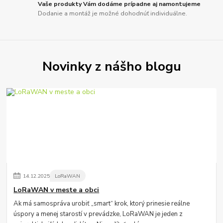
Vaše produkty Vám dodáme prípadne aj namontujeme
Dodanie a montáž je možné dohodnúť individuálne.
Novinky z nášho blogu
14
.
12
.
2025
LoRaWAN
LoRaWAN v meste a obci
Ak má samospráva urobiť „smart“ krok, ktorý prinesie reálne
úspory a menej starostí v prevádzke, LoRaWAN je jeden z