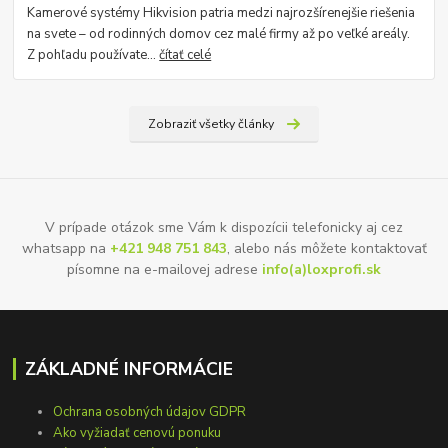
Kamerové systémy Hikvision patria medzi najrozšírenejšie riešenia
na svete – od rodinných domov cez malé firmy až po veľké areály.
Z pohľadu používate...
čítať celé
Zobraziť všetky články
V prípade otázok sme Vám k dispozícii telefonicky aj cez
whatsapp na
+421 948 751 843
, alebo nás môžete kontaktovať
písomne na e-mailovej adrese
info(a)loxprofi.sk
ZÁKLADNÉ INFORMÁCIE
Ochrana osobných údajov GDPR
Ako vyžiadať cenovú ponuku