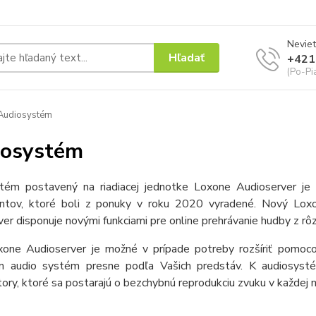
Neviet
Hľadať
+421
(Po-Pi
Audiosystém
iosystém
tém postavený na riadiacej jednotke Loxone Audioserver je
tov, ktoré boli z ponuky v roku 2020 vyradené. Nový Loxo
er disponuje novými funkciami pre online prehrávanie hudby z rô
one Audioserver je možné v prípade potreby rozšíriť pomocou
m audio systém presne podľa Vašich predstáv. K audiosys
ory, ktoré sa postarajú o bezchybnú reprodukciu zvuku v každej m