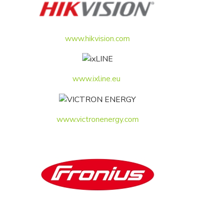
www.hikvision.com
www.ixline.eu
www.victronenergy.com