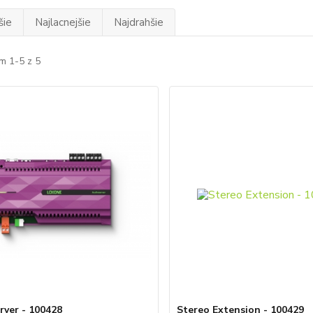
šie
Najlacnejšie
Najdrahšie
m 1-5 z 5
rver - 100428
Stereo Extension - 100429