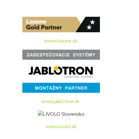
www.loxone.sk
www.jablotron.sk
www.livolo.sk