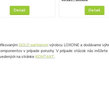
Detail
Detail
ifikovaným
GOLD partnerom
výrobcu LOXONE a dodávame výhrad
omponentov v prípade poruchy. V prípade otázok nás môžete k
uvedených na stránke
KONTAKT.