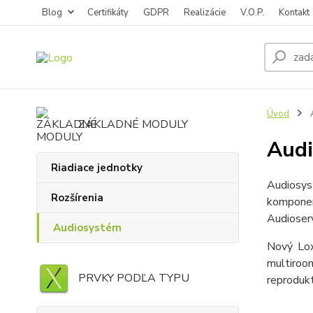
Blog
Certifikáty
GDPR
Realizácie
V.O.P.
Kontakt
Úvod
ZÁKLADNÉ MODULY
Aud
Riadiace jednotky
Audiosys
Rozšírenia
komponen
Audioserv
Audiosystém
Nový Lox
multiroo
PRVKY PODĽA TYPU
reprodukt