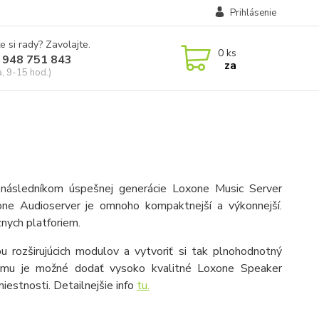
Prihlásenie
e si rady? Zavolajte.
0
ks
 948 751 843
za
a, 9-15 hod.)
 následníkom úspešnej generácie Loxone Music Server
ne Audioserver je omnoho kompaktnejší a výkonnejší.
znych platforiem.
 rozširujúcich modulov a vytvoriť si tak plnohodnotný
tému je možné dodať vysoko kvalitné Loxone Speaker
iestnosti. Detailnejšie info
tu.