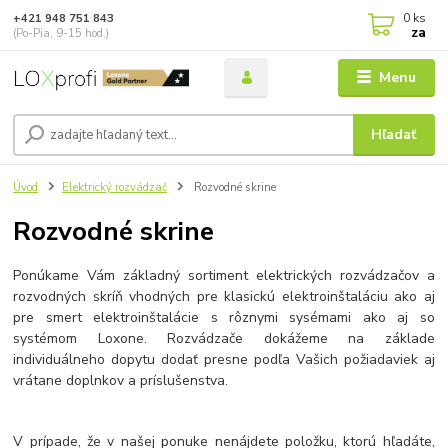
0
ks
+421 948 751 843
za
(Po-Pia, 9-15 hod.)
Menu
Hľadať
Úvod
Elektrický rozvádzač
Rozvodné skrine
Rozvodné skrine
Ponúkame Vám základný sortiment elektrických rozvádzačov a
rozvodných skríň vhodných pre klasickú elektroinštaláciu ako aj
pre smert elektroinštalácie s rôznymi sysémami ako aj so
systémom Loxone. Rozvádzače dokážeme na základe
individuálneho dopytu dodať presne podľa Vašich požiadaviek aj
vrátane doplnkov a príslušenstva.
V prípade, že v našej ponuke nenájdete položku, ktorú hľadáte,