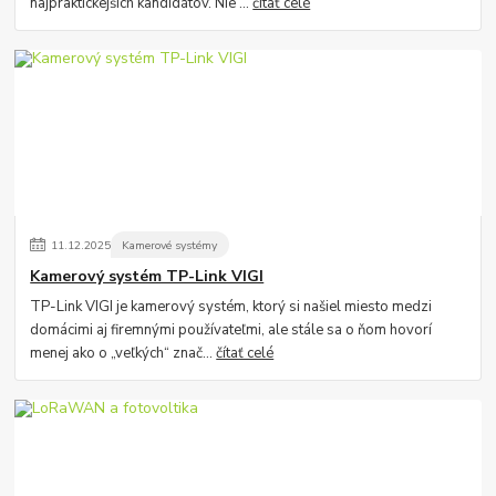
najpraktickejších kandidátov. Nie ...
čítať celé
11
.
12
.
2025
Kamerové systémy
Kamerový systém TP-Link VIGI
TP-Link VIGI je kamerový systém, ktorý si našiel miesto medzi
domácimi aj firemnými používateľmi, ale stále sa o ňom hovorí
menej ako o „veľkých“ znač...
čítať celé