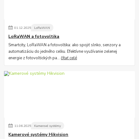
01
.
12
.
2025
LoRaWAN
LoRaWAN a fotovoltika
Smartcity, LoRaWAN a fotovoltika: ako spojiť slnko, senzory a
automatizáciu do jedného celku. Efektívne využívanie zelenej
energie z fotovoltických pa...
čítať celé
11
.
06
.
2025
Kamerové systémy
Kamerové systémy Hikvision