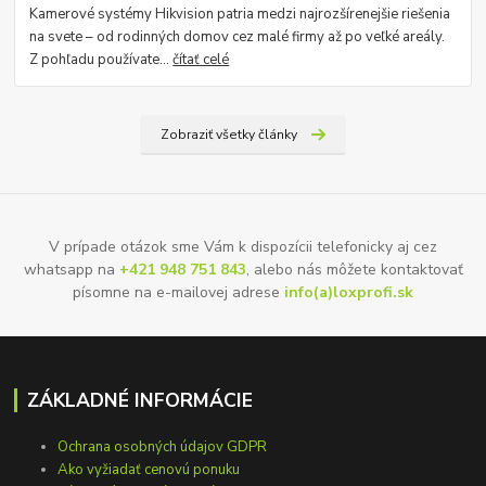
Kamerové systémy Hikvision patria medzi najrozšírenejšie riešenia
na svete – od rodinných domov cez malé firmy až po veľké areály.
Z pohľadu používate...
čítať celé
Zobraziť všetky články
V prípade otázok sme Vám k dispozícii telefonicky aj cez
whatsapp na
+421 948 751 843
, alebo nás môžete kontaktovať
písomne na e-mailovej adrese
info(a)loxprofi.sk
ZÁKLADNÉ INFORMÁCIE
Ochrana osobných údajov GDPR
Ako vyžiadať cenovú ponuku