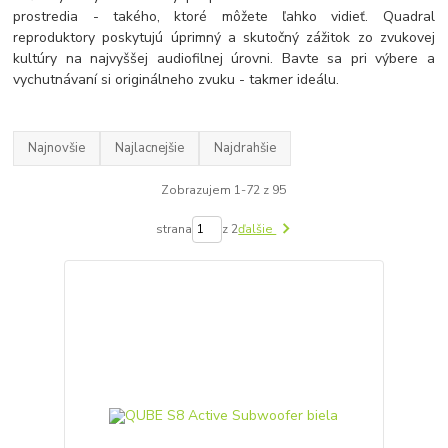
prostredia - takého, ktoré môžete ľahko vidieť. Quadral
reproduktory poskytujú úprimný a skutočný zážitok zo zvukovej
kultúry na najvyššej audiofilnej úrovni. Bavte sa pri výbere a
vychutnávaní si originálneho zvuku - takmer ideálu.
Najnovšie
Najlacnejšie
Najdrahšie
Zobrazujem 1-72 z 95
strana
z 2
ďalšie