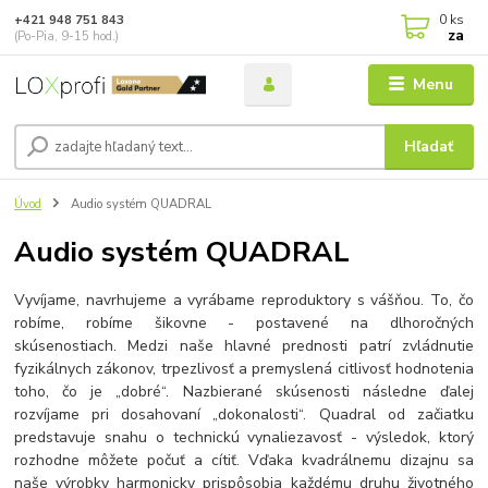
0
ks
+421 948 751 843
za
(Po-Pia, 9-15 hod.)
Menu
Hľadať
Úvod
Audio systém QUADRAL
Audio systém QUADRAL
Vyvíjame, navrhujeme a vyrábame reproduktory s vášňou. To, čo
robíme, robíme šikovne - postavené na dlhoročných
skúsenostiach. Medzi naše hlavné prednosti patrí zvládnutie
fyzikálnych zákonov, trpezlivosť a premyslená citlivosť hodnotenia
toho, čo je „dobré“. Nazbierané skúsenosti následne ďalej
rozvíjame pri dosahovaní „dokonalosti“. Quadral od začiatku
predstavuje snahu o technickú vynaliezavosť - výsledok, ktorý
rozhodne môžete počuť a cítiť. Vďaka kvadrálnemu dizajnu sa
naše výrobky harmonicky prispôsobia každému druhu životného