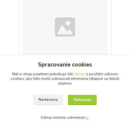
Spracovanie cookies
Náš e-shop a partneri potrebujú Váš
súhlas
s použitím súborov
CHROMIUM STYLE 5 BASE čierna
cookies, aby Vám mohli zobrazovať informácie týkajúce sa Vašich
záujmov.
Detail
Súhlasím
Nastavenia
Súhlas môžete odmietnuť
tu
.