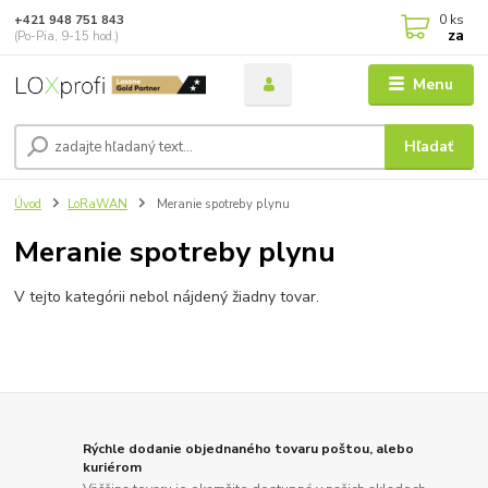
0
ks
+421 948 751 843
za
(Po-Pia, 9-15 hod.)
Menu
Hľadať
Úvod
LoRaWAN
Meranie spotreby plynu
Meranie spotreby plynu
V tejto kategórii nebol nájdený žiadny tovar.
Rýchle dodanie objednaného tovaru poštou, alebo
kuriérom