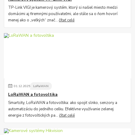
TP-Link VIGI je kamerový systém, ktorý si našiel miesto medzi
domácimi aj firemnými používateľmi, ale stále sa o ňom hovorí
menej ako o „veľkých“ znač...
čítať celé
01
.
12
.
2025
LoRaWAN
LoRaWAN a fotovoltika
Smartcity, LoRaWAN a fotovoltika: ako spojiť slnko, senzory a
automatizáciu do jedného celku. Efektívne využívanie zelenej
energie z fotovoltických pa...
čítať celé