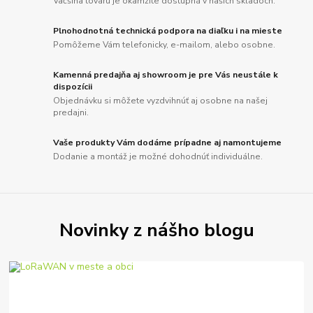
Väčšina tovaru je okamžite dostupná v našich skladoch.
Plnohodnotná technická podpora na diaľku i na mieste
Pomôžeme Vám telefonicky, e-mailom, alebo osobne.
Kamenná predajňa aj showroom je pre Vás neustále k
dispozícii
Objednávku si môžete vyzdvihnúť aj osobne na našej
predajni.
Vaše produkty Vám dodáme prípadne aj namontujeme
Dodanie a montáž je možné dohodnúť individuálne.
Novinky z nášho blogu