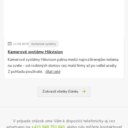
11
.
06
.
2025
Kamerové systémy
Kamerové systémy Hikvision
Kamerové systémy Hikvision patria medzi najrozšírenejšie riešenia
na svete – od rodinných domov cez malé firmy až po veľké areály.
Z pohľadu používate...
čítať celé
Zobraziť všetky články
V prípade otázok sme Vám k dispozícii telefonicky aj cez
whatsapp na
+421 948 751 843
, alebo nás môžete kontaktovať