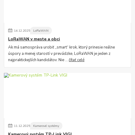
14
.
12
.
2025
LoRaWAN
LoRaWAN v meste a obci
Ak má samospráva urobiť „smart“ krok, ktorý prinesie reálne
úspory a menej starostí v prevádzke, LoRaWAN je jeden z
najpraktickejších kandidátov. Nie ...
čítať celé
11
.
12
.
2025
Kamerové systémy
Kamerový systém TP-Link VIGI