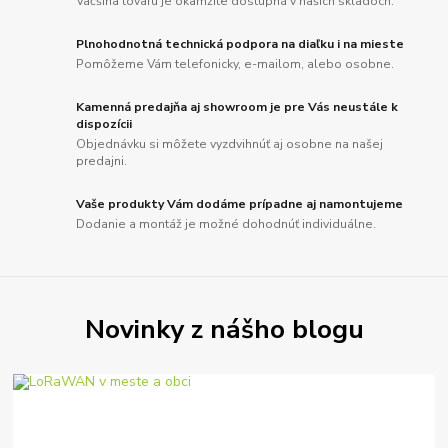
Väčšina tovaru je okamžite dostupná v našich skladoch.
Plnohodnotná technická podpora na diaľku i na mieste
Pomôžeme Vám telefonicky, e-mailom, alebo osobne.
Kamenná predajňa aj showroom je pre Vás neustále k
dispozícii
Objednávku si môžete vyzdvihnúť aj osobne na našej
predajni.
Vaše produkty Vám dodáme prípadne aj namontujeme
Dodanie a montáž je možné dohodnúť individuálne.
Novinky z nášho blogu