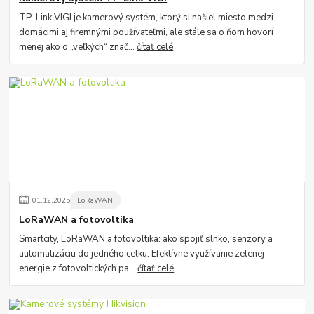
TP-Link VIGI je kamerový systém, ktorý si našiel miesto medzi
domácimi aj firemnými používateľmi, ale stále sa o ňom hovorí
menej ako o „veľkých“ znač...
čítať celé
01
.
12
.
2025
LoRaWAN
LoRaWAN a fotovoltika
Smartcity, LoRaWAN a fotovoltika: ako spojiť slnko, senzory a
automatizáciu do jedného celku. Efektívne využívanie zelenej
energie z fotovoltických pa...
čítať celé