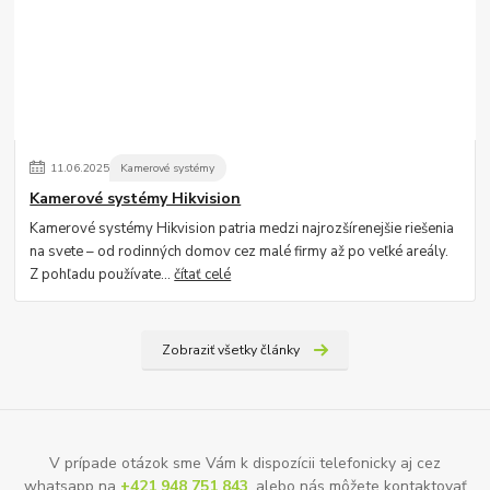
11
.
06
.
2025
Kamerové systémy
Kamerové systémy Hikvision
Kamerové systémy Hikvision patria medzi najrozšírenejšie riešenia
na svete – od rodinných domov cez malé firmy až po veľké areály.
Z pohľadu používate...
čítať celé
Zobraziť všetky články
V prípade otázok sme Vám k dispozícii telefonicky aj cez
whatsapp na
+421 948 751 843
, alebo nás môžete kontaktovať