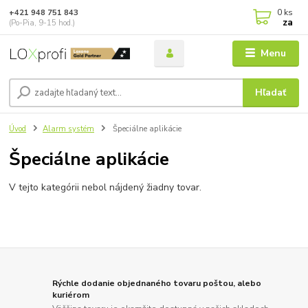
0
ks
+421 948 751 843
za
(Po-Pia, 9-15 hod.)
Menu
Hľadať
Úvod
Alarm systém
Špeciálne aplikácie
Špeciálne aplikácie
V tejto kategórii nebol nájdený žiadny tovar.
Rýchle dodanie objednaného tovaru poštou, alebo
kuriérom