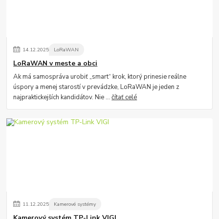
14
.
12
.
2025
LoRaWAN
LoRaWAN v meste a obci
Ak má samospráva urobiť „smart“ krok, ktorý prinesie reálne
úspory a menej starostí v prevádzke, LoRaWAN je jeden z
najpraktickejších kandidátov. Nie ...
čítať celé
11
.
12
.
2025
Kamerové systémy
Kamerový systém TP-Link VIGI