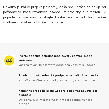
Nakoľko je každý projekt jedinečný, naša spolupráca sa odvíja od
požiadaviek konzultovaných osobne, telefonicky a e-mailom. V
prípade záujmu nás neváhajte kontaktovať a radi Vám našim
službám poskytneme bližšie informácie.
Rýchle dodanie objednaného tovaru poštou, alebo
kuriérom
Väčšina tovaru je okamžite dostupná v našich skladoch.
Plnohodnotná technická podpora na diaľku i na mieste
Pomôžeme Vám telefonicky, e-mailom, alebo osobne.
Kamenná predajňa aj showroom je pre Vás neustále k
dispozícii
Objednávku si môžete vyzdvihnúť aj osobne na našej
predajni.