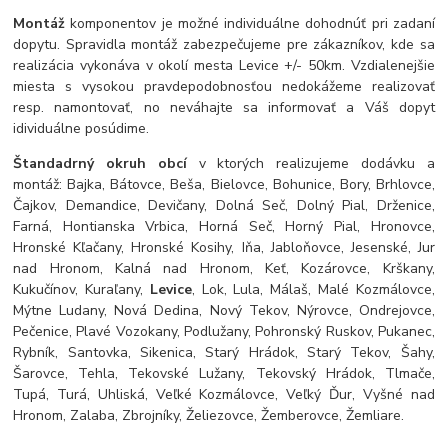
Montáž
komponentov je možné individuálne dohodnúť pri zadaní
dopytu. Spravidla montáž zabezpečujeme pre zákazníkov, kde sa
realizácia vykonáva v okolí mesta Levice +/- 50km. Vzdialenejšie
miesta s vysokou pravdepodobnosťou nedokážeme realizovať
resp. namontovať, no neváhajte sa informovať a Váš dopyt
idividuálne posúdime.
Štandadrný okruh obcí
v ktorých realizujeme dodávku a
montáž: Bajka, Bátovce, Beša, Bielovce, Bohunice, Bory, Brhlovce,
Čajkov, Demandice, Devičany, Dolná Seč, Dolný Pial, Drženice,
Farná, Hontianska Vrbica, Horná Seč, Horný Pial, Hronovce,
Hronské Kľačany, Hronské Kosihy, Iňa, Jabloňovce, Jesenské, Jur
nad Hronom, Kalná nad Hronom, Keť, Kozárovce, Krškany,
Kukučínov, Kuraľany,
Levice
, Lok, Lula, Málaš, Malé Kozmálovce,
Mýtne Ludany, Nová Dedina, Nový Tekov, Nýrovce, Ondrejovce,
Pečenice, Plavé Vozokany, Podlužany, Pohronský Ruskov, Pukanec,
Rybník, Santovka, Sikenica, Starý Hrádok, Starý Tekov, Šahy,
Šarovce, Tehla, Tekovské Lužany, Tekovský Hrádok, Tlmače,
Tupá, Turá, Uhliská, Veľké Kozmálovce, Veľký Ďur, Vyšné nad
Hronom, Zalaba, Zbrojníky, Želiezovce, Žemberovce, Žemliare.