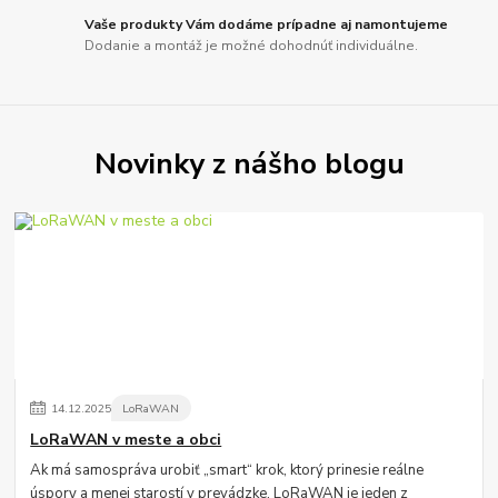
Vaše produkty Vám dodáme prípadne aj namontujeme
Dodanie a montáž je možné dohodnúť individuálne.
Novinky z nášho blogu
14
.
12
.
2025
LoRaWAN
LoRaWAN v meste a obci
Ak má samospráva urobiť „smart“ krok, ktorý prinesie reálne
úspory a menej starostí v prevádzke, LoRaWAN je jeden z