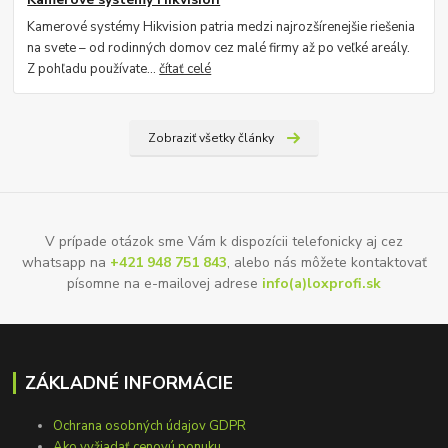
Kamerové systémy Hikvision patria medzi najrozšírenejšie riešenia
na svete – od rodinných domov cez malé firmy až po veľké areály.
Z pohľadu používate...
čítať celé
Zobraziť všetky články
V prípade otázok sme Vám k dispozícii telefonicky aj cez
whatsapp na
+421 948 751 843
, alebo nás môžete kontaktovať
písomne na e-mailovej adrese
info(a)loxprofi.sk
ZÁKLADNÉ INFORMÁCIE
Ochrana osobných údajov GDPR
Ako vyžiadať cenovú ponuku