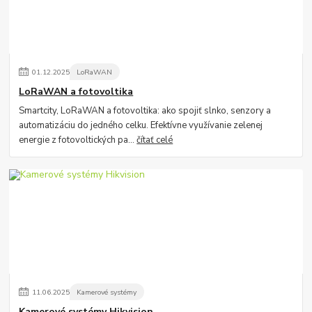
01
.
12
.
2025
LoRaWAN
LoRaWAN a fotovoltika
Smartcity, LoRaWAN a fotovoltika: ako spojiť slnko, senzory a
automatizáciu do jedného celku. Efektívne využívanie zelenej
energie z fotovoltických pa...
čítať celé
11
.
06
.
2025
Kamerové systémy
Kamerové systémy Hikvision