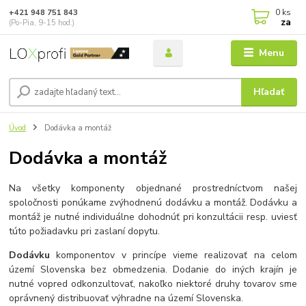
0
ks
+421 948 751 843
za
(Po-Pia, 9-15 hod.)
Menu
Hľadať
Úvod
Dodávka a montáž
Dodávka a montáž
Na všetky komponenty objednané prostredníctvom našej
spoločnosti ponúkame zvýhodnenú dodávku a montáž. Dodávku a
montáž je nutné individuálne dohodnúť pri konzultácii resp. uviesť
túto požiadavku pri zaslaní dopytu.
Dodávku
komponentov v princípe vieme realizovať na celom
území Slovenska bez obmedzenia. Dodanie do iných krajín je
nutné vopred odkonzultovať, nakoľko niektoré druhy tovarov sme
oprávnený distribuovať výhradne na území Slovenska.