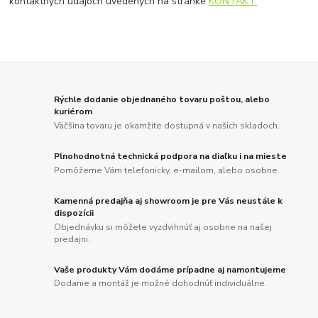
kontaktných údajoch uvedených na stránke
KONTAKT.
Rýchle dodanie objednaného tovaru poštou, alebo
kuriérom
Väčšina tovaru je okamžite dostupná v našich skladoch.
Plnohodnotná technická podpora na diaľku i na mieste
Pomôžeme Vám telefonicky, e-mailom, alebo osobne.
Kamenná predajňa aj showroom je pre Vás neustále k
dispozícii
Objednávku si môžete vyzdvihnúť aj osobne na našej
predajni.
Vaše produkty Vám dodáme prípadne aj namontujeme
Dodanie a montáž je možné dohodnúť individuálne.