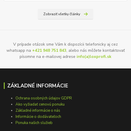
Zobraziť všetky články
V prípade otázok sme Vám k dispozícii telefonicky aj cez
whatsapp na
+421 948 751 843
, alebo nás môžete kontaktovať
písomne na e-mailovej adrese
info(a)loxprofi.sk
ZÁKLADNÉ INFORMÁCIE
Ochrana osobných údajov GDPR
Ako vyžiadať cenovú ponuku
Základné informácie o nás
Informácie o dodávateľoch
Ponuka našich služieb