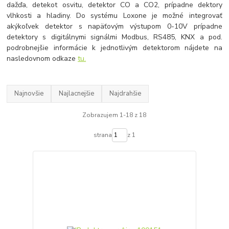
dažďa, detekot osvitu, detektor CO a CO2, prípadne dektory
vlhkosti a hladiny. Do systému Loxone je možné integrovať
akýkoľvek detektor s napäťovým výstupom 0-10V prípadne
detektory s digitálnymi signálmi Modbus, RS485, KNX a pod.
podrobnejšie informácie k jednotlivým detektorom nájdete na
nasledovnom odkaze
tu.
Najnovšie
Najlacnejšie
Najdrahšie
Zobrazujem 1-18 z 18
strana
z 1