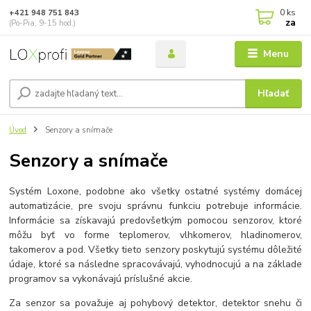
0
ks
+421 948 751 843
za
(Po-Pia, 9-15 hod.)
Menu
Hľadať
Úvod
Senzory a snímače
Senzory a snímače
Systém Loxone, podobne ako všetky ostatné systémy domácej
automatizácie, pre svoju správnu funkciu potrebuje informácie.
Informácie sa získavajú predovšetkým pomocou senzorov, ktoré
môžu byť vo forme teplomerov, vlhkomerov, hladinomerov,
takomerov a pod. Všetky tieto senzory poskytujú systému dôležité
údaje, ktoré sa následne spracovávajú, vyhodnocujú a na základe
programov sa vykonávajú príslušné akcie.
Za senzor sa považuje aj pohybový detektor, detektor snehu či