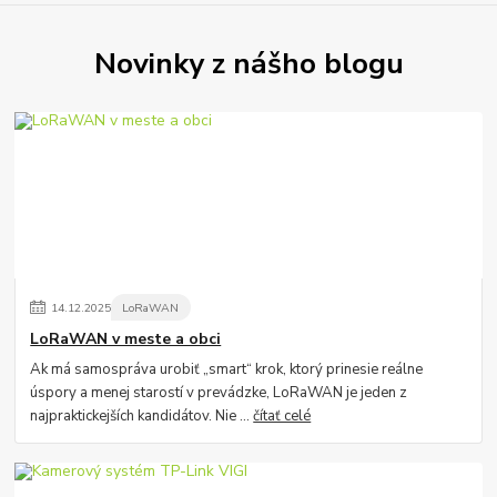
Novinky z nášho blogu
14
.
12
.
2025
LoRaWAN
LoRaWAN v meste a obci
Ak má samospráva urobiť „smart“ krok, ktorý prinesie reálne
úspory a menej starostí v prevádzke, LoRaWAN je jeden z
najpraktickejších kandidátov. Nie ...
čítať celé