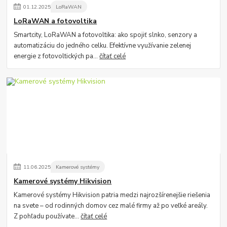
01
.
12
.
2025
LoRaWAN
LoRaWAN a fotovoltika
Smartcity, LoRaWAN a fotovoltika: ako spojiť slnko, senzory a
automatizáciu do jedného celku. Efektívne využívanie zelenej
energie z fotovoltických pa...
čítať celé
11
.
06
.
2025
Kamerové systémy
Kamerové systémy Hikvision
Kamerové systémy Hikvision patria medzi najrozšírenejšie riešenia
na svete – od rodinných domov cez malé firmy až po veľké areály.
Z pohľadu používate...
čítať celé