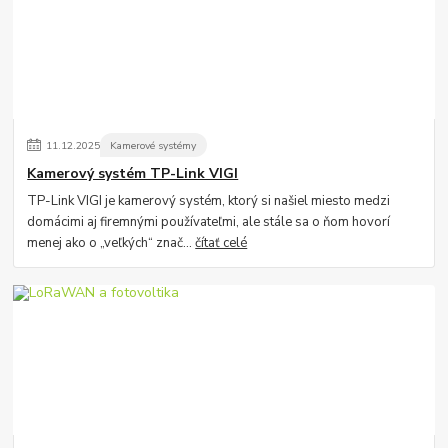
11
.
12
.
2025
Kamerové systémy
Kamerový systém TP-Link VIGI
TP-Link VIGI je kamerový systém, ktorý si našiel miesto medzi
domácimi aj firemnými používateľmi, ale stále sa o ňom hovorí
menej ako o „veľkých“ znač...
čítať celé