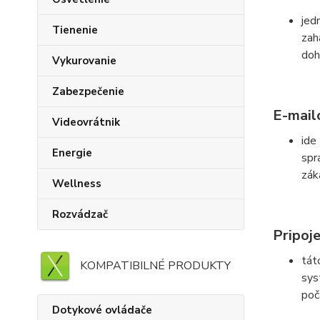
jed
Tienenie
zah
doh
Vykurovanie
Zabezpečenie
E-mail
Videovrátnik
ide
Energie
spr
zák
Wellness
Rozvádzač
Pripoj
tát
KOMPATIBILNÉ PRODUKTY
sys
poč
Dotykové ovládače