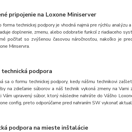
ené pripojenie na Loxone Miniserver
o forma technickej podpory je vhodná najmä pre rýchlu analýzu 
aduje doplnenie, zmenu, alebo odobratie funkcií z riadiaceho sys
mé počítať so zvýšenou časovou náročnosťou, nakoľko je pred
one Minservra.
e technická podpora
ná sa o formu technickej podpory, kedy nášmu technikovi zašle
žby na zdieľanie súborov a náš technik vykoná zmeny na Vami z
ti Vám upravený súbor, ktorý následne nahráte do Vášho Loxone
one config, preto odporúčame pred nahraním SW vykonať aktual
cká podpora na mieste inštalácie