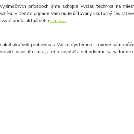
výnimočných prípadoch sme schopní vyslať technika na miest
azníka. V tomto prípade Vám bude účtovaný skutočný čas stráven
ované podľa aktuálneho
cenníka.
e akéhokoľvek problému s Vašim systémom Loxone nám môžet
ontakt, napísať e-mail, alebo zavolať a dohodneme sa na forme r