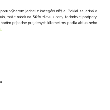
oru výberom jednej z kategórií nižšie. Pokiaľ sa jedná o
nás, máte nárok na
50%
zľavu z ceny technickej podpory.
hodím prípadne prejdených kilometrov podľa aktuálneho
b.
mu