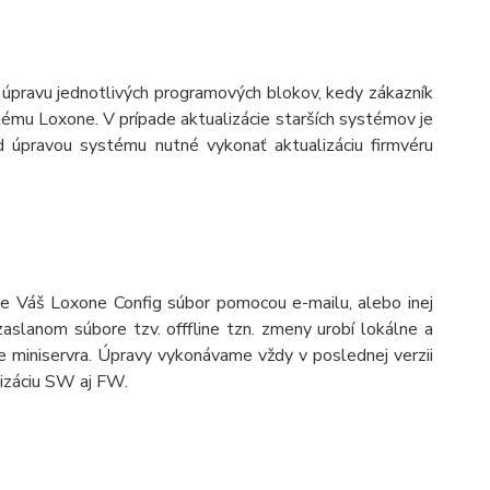
a úpravu jednotlivých programových blokov, kedy zákazník
tému Loxone. V prípade aktualizácie starších systémov je
 úpravou systému nutné vykonať aktualizáciu firmvéru
te Váš Loxone Config súbor pomocou e-mailu, alebo inej
aslanom súbore tzv. offfline tzn. zmeny urobí lokálne a
 miniservra. Úpravy vykonávame vždy v poslednej verzii
izáciu SW aj FW.