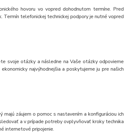
fonického hovoru vo vopred dohodnutom termíne. Pred
 Termín telefonickej technickej podpory je nutné vopred
jete svoje otázky a následne na Vaše otázky odpovieme
e ekonomicky najvýhodnejšia a poskytujeme ju pre našich
rý majú záujem o pomoc s nastavením a konfiguráciou ich
sledovať a v prípade potreby ovplyvňovať kroky technika
né internetové pripojenie.