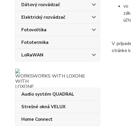
Dátový rozvádzač
vo 
zák
Elektrický rozvádzač
účt
Fotovoltika
Fototermika
V prípad
stránke k
LoRaWAN
WORKS WITH LOXONE
Audio systém QUADRAL
Strešné okná VELUX
Home Connect