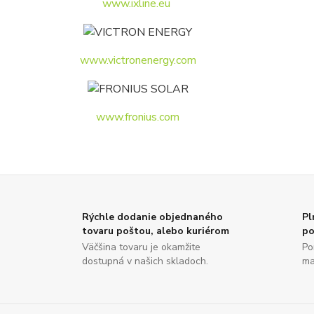
www.ixline.eu
www.victronenergy.com
www.fronius.com
Rýchle dodanie objednaného
Pl
tovaru poštou, alebo kuriérom
po
Väčšina tovaru je okamžite
Po
dostupná v našich skladoch.
ma