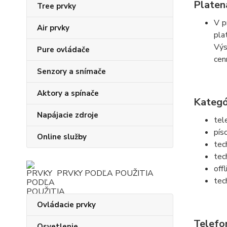
Platen
Tree prvky
V p
Air prvky
pla
Výs
Pure ovládače
cen
Senzory a snímače
Aktory a spínače
Kategó
Napájacie zdroje
tel
pís
Online služby
tec
tec
off
PRVKY PODĽA POUŽITIA
tec
Ovládacie prvky
Telefo
Osvetlenie