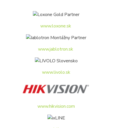
www.loxone.sk
www.jablotron.sk
www.livolo.sk
www.hikvision.com