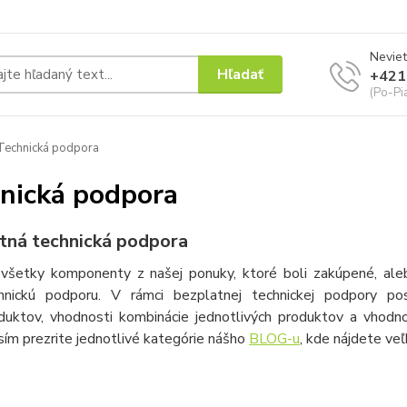
Neviet
Hľadať
+421
(Po-Pi
echnická podpora
nická podpora
tná technická podpora
všetky komponenty z našej ponuky, ktoré boli zakúpené, ale
hnickú podporu. V rámci bezplatnej technickej podpory po
duktov, vhodnosti kombinácie jednotlivých produktov a vhodno
sím prezrite jednotlivé kategórie nášho
BLOG-u
, kde nájdete veľ