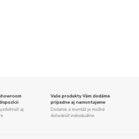
 showroom
Vaše produkty Vám dodáme
dispozícii
prípadne aj namontujeme
yzdvihnúť aj
Dodanie a montáž je možné
i.
dohodnúť individuálne.