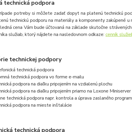
á technická podpora
rípade potreby si môžete zadať dopyt na platenú technickú podp
tenú technickú podporu na materiály a komponenty zakúpené u 
ledná cena Vám bude účtovaná na základe skutočne strávených 
níka služiab, ktorý nájdete na nasledovnom odkaze:
cenník služie
rie technickej podpory
efonická technická podpora
omná technická podpora vo forme e-mailu
hnická podpora na diaľku pripojením na vzdialenú plochu
hnická podpora na diaľku pripojením priamo na Loxone Miniserver
line technická podpora napr. kontrola a úprava zaslaného progra
hnická podpora na mieste inštalácie
nická technická podpora