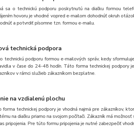
ná sa o technickú podporu poskytnutú na diaľku formou tele
ájením hovoru je vhodné vopred e-mailom dohodnúť okruh otázok.
odnúť a potvrdiť písomne tzn. formou e-mailu.
ová technická podpora
 o technickú podporu formou e-mailových správ, kedy sformulu
avidla v čase do 24-48 hodín. Táto forma technickej podpory j
azníkov v rámci služieb zákazníkom bezplatne.
enie na vzdialenú plochu
o forma technickej podpory je vhodná najmä pre zákazníkov, kto
tému na diaľku priamo na svojom počítači. Zákazník má možnosť 
as pripojenia. Pre túto formu pripojenia je nutné zabezpečiť vhod