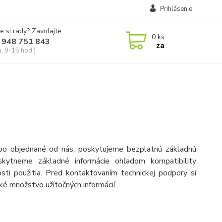
Prihlásenie
e si rady? Zavolajte.
0
ks
 948 751 843
za
a, 9-15 hod.)
bo objednané od nás, poskytujeme bezplatnú základnú
skytneme základné informácie ohľadom kompatibility
sti použitia. Pred kontaktovaním technickej podpory si
ké množstvo užitočných informácií.