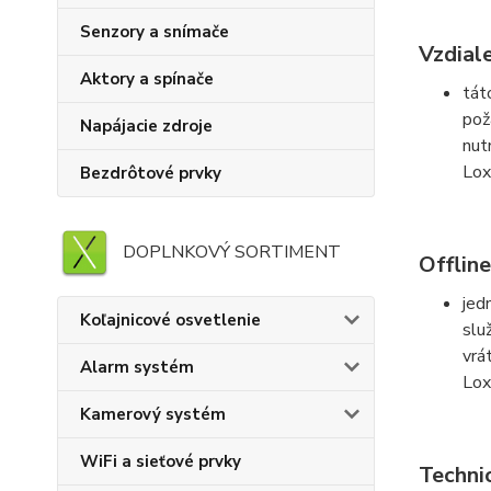
Senzory a snímače
Vzdial
Aktory a spínače
tát
pož
Napájacie zdroje
nut
Lox
Bezdrôtové prvky
DOPLNKOVÝ SORTIMENT
Offlin
jed
Koľajnicové osvetlenie
slu
vrá
Alarm systém
Lox
Kamerový systém
WiFi a sieťové prvky
Techni