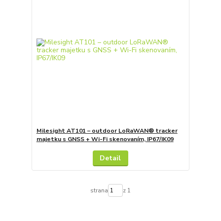
Milesight AT101 – outdoor LoRaWAN® tracker
majetku s GNSS + Wi-Fi skenovaním, IP67/IK09
Detail
strana
z 1