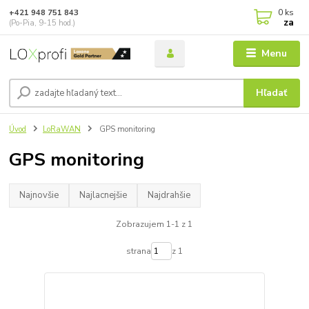
0
ks
+421 948 751 843
za
(Po-Pia, 9-15 hod.)
Menu
Hľadať
Úvod
LoRaWAN
GPS monitoring
GPS monitoring
Najnovšie
Najlacnejšie
Najdrahšie
Zobrazujem 1-1 z 1
strana
z 1