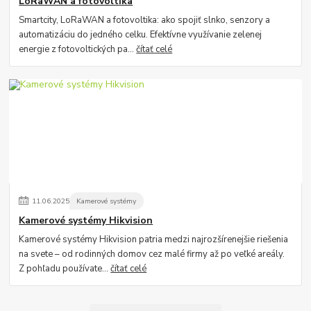
LoRaWAN a fotovoltika
Smartcity, LoRaWAN a fotovoltika: ako spojiť slnko, senzory a
automatizáciu do jedného celku. Efektívne využívanie zelenej
energie z fotovoltických pa...
čítať celé
11
.
06
.
2025
Kamerové systémy
Kamerové systémy Hikvision
Kamerové systémy Hikvision patria medzi najrozšírenejšie riešenia
na svete – od rodinných domov cez malé firmy až po veľké areály.
Z pohľadu používate...
čítať celé