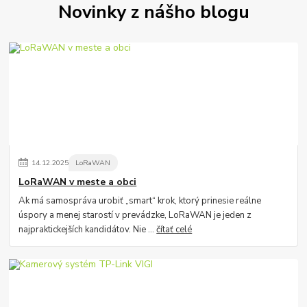
Novinky z nášho blogu
14
.
12
.
2025
LoRaWAN
LoRaWAN v meste a obci
Ak má samospráva urobiť „smart“ krok, ktorý prinesie reálne
úspory a menej starostí v prevádzke, LoRaWAN je jeden z
najpraktickejších kandidátov. Nie ...
čítať celé