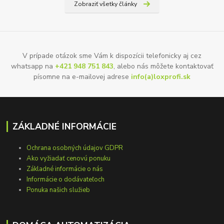
Zobraziť všetky články
V prípade otázok sme Vám k dispozícii telefonicky aj cez
whatsapp na
+421 948 751 843
, alebo nás môžete kontaktovať
písomne na e-mailovej adrese
info(a)loxprofi.sk
ZÁKLADNÉ INFORMÁCIE
Ochrana osobných údajov GDPR
Ako vyžiadať cenovú ponuku
Základné informácie o nás
Informácie o dodávateľoch
Ponuka našich služieb