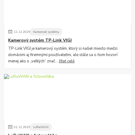
11
.
12
.
2025
Kamerové systémy
Kamerový systém TP-Link VIGI
TP-Link VIGI je kamerový systém, ktorý si našiel miesto medzi
domácimi aj firemnými používateľmi, ale stále sa o ňom hovorí
menej ako o „veľkých“ znač...
čítať celé
01
.
12
.
2025
LoRaWAN