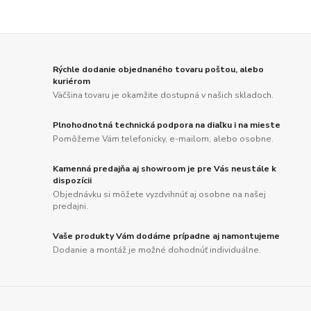
Rýchle dodanie objednaného tovaru poštou, alebo
kuriérom
Väčšina tovaru je okamžite dostupná v našich skladoch.
Plnohodnotná technická podpora na diaľku i na mieste
Pomôžeme Vám telefonicky, e-mailom, alebo osobne.
Kamenná predajňa aj showroom je pre Vás neustále k
dispozícii
Objednávku si môžete vyzdvihnúť aj osobne na našej
predajni.
Vaše produkty Vám dodáme prípadne aj namontujeme
Dodanie a montáž je možné dohodnúť individuálne.