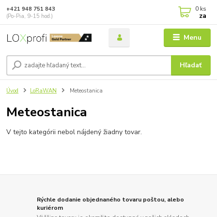
0
ks
+421 948 751 843
za
(Po-Pia, 9-15 hod.)
Menu
Hľadať
Úvod
LoRaWAN
Meteostanica
Meteostanica
V tejto kategórii nebol nájdený žiadny tovar.
Rýchle dodanie objednaného tovaru poštou, alebo
kuriérom