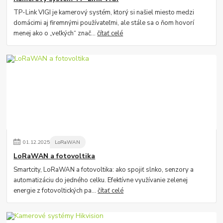
TP-Link VIGI je kamerový systém, ktorý si našiel miesto medzi
domácimi aj firemnými používateľmi, ale stále sa o ňom hovorí
menej ako o „veľkých“ znač...
čítať celé
01
.
12
.
2025
LoRaWAN
LoRaWAN a fotovoltika
Smartcity, LoRaWAN a fotovoltika: ako spojiť slnko, senzory a
automatizáciu do jedného celku. Efektívne využívanie zelenej
energie z fotovoltických pa...
čítať celé