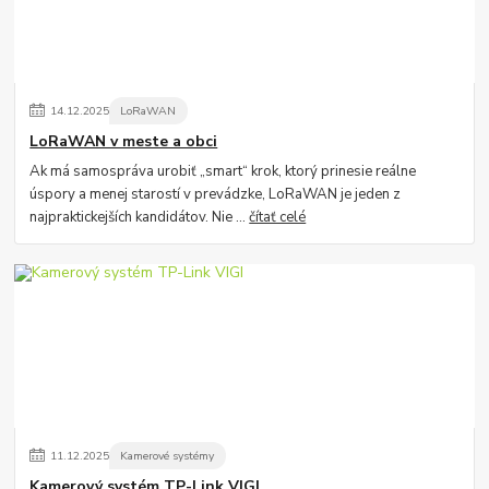
14
.
12
.
2025
LoRaWAN
LoRaWAN v meste a obci
Ak má samospráva urobiť „smart“ krok, ktorý prinesie reálne
úspory a menej starostí v prevádzke, LoRaWAN je jeden z
najpraktickejších kandidátov. Nie ...
čítať celé
11
.
12
.
2025
Kamerové systémy
Kamerový systém TP-Link VIGI