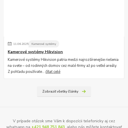
11
.
06
.
2025
Kamerové systémy
Kamerové systémy Hikvision
Kamerové systémy Hikvision patria medzi najrozšírenejšie riešenia
na svete – od rodinných domov cez malé firmy až po veľké areály.
Z pohľadu používate...
čítať celé
Zobraziť všetky články
V prípade otázok sme Vám k dispozícii telefonicky aj cez
whatsapp na
+421 948 751 843
, alebo nás môžete kontaktovať