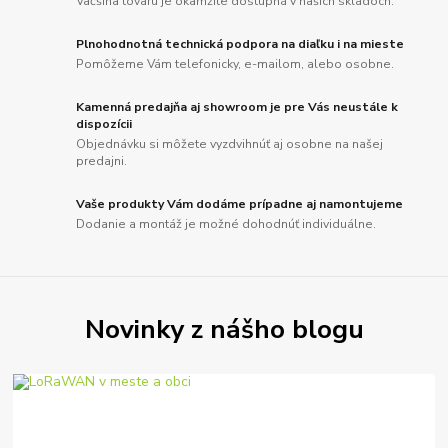
Väčšina tovaru je okamžite dostupná v našich skladoch.
Plnohodnotná technická podpora na diaľku i na mieste
Pomôžeme Vám telefonicky, e-mailom, alebo osobne.
Kamenná predajňa aj showroom je pre Vás neustále k
dispozícii
Objednávku si môžete vyzdvihnúť aj osobne na našej
predajni.
Vaše produkty Vám dodáme prípadne aj namontujeme
Dodanie a montáž je možné dohodnúť individuálne.
Novinky z nášho blogu