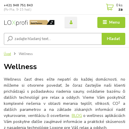
0
ks
+421 948 751 843
za
(Po-Pia, 9-15 hod.)
Menu
Hľadať
Úvod
Wellness
Wellness
Wellness časť dnes ešte nepatrí do každej domácnosti, no
môžeme si otvorene povedať, že čoraz častejšie naši klienti
prichádzajú s požiadavkou riadenia sauny, ovládanie bazénu či
ďalších technológií pre relax a oddych. Vieme Vám poskytnúť
2
komplexné riešenia v oblasti merania teplôt, vlhkosti, CO
a
ďalších parametrov a na základe získaných informácií riadiť
vykurovanie, ventiláciu či osvetlenie.
BLOG
o wellness aplikáciách
Vám poskytne ďalšie zaujímavé informácie a praktické skúsenosti
z nasadenia technológie Loxone pre Váš relax a oddych.