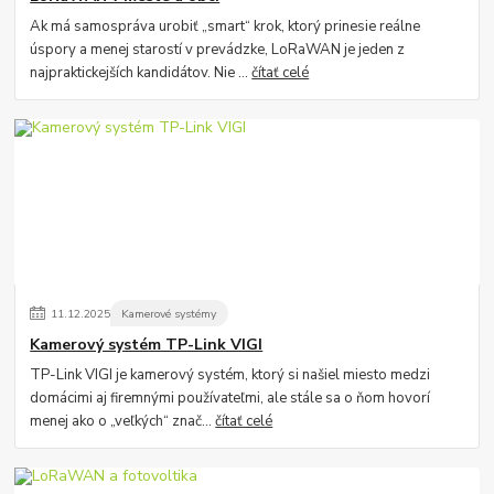
Ak má samospráva urobiť „smart“ krok, ktorý prinesie reálne
úspory a menej starostí v prevádzke, LoRaWAN je jeden z
najpraktickejších kandidátov. Nie ...
čítať celé
11
.
12
.
2025
Kamerové systémy
Kamerový systém TP-Link VIGI
TP-Link VIGI je kamerový systém, ktorý si našiel miesto medzi
domácimi aj firemnými používateľmi, ale stále sa o ňom hovorí
menej ako o „veľkých“ znač...
čítať celé