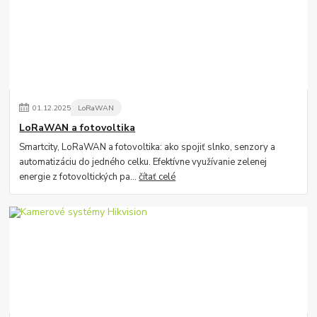
01
.
12
.
2025
LoRaWAN
LoRaWAN a fotovoltika
Smartcity, LoRaWAN a fotovoltika: ako spojiť slnko, senzory a
automatizáciu do jedného celku. Efektívne využívanie zelenej
energie z fotovoltických pa...
čítať celé