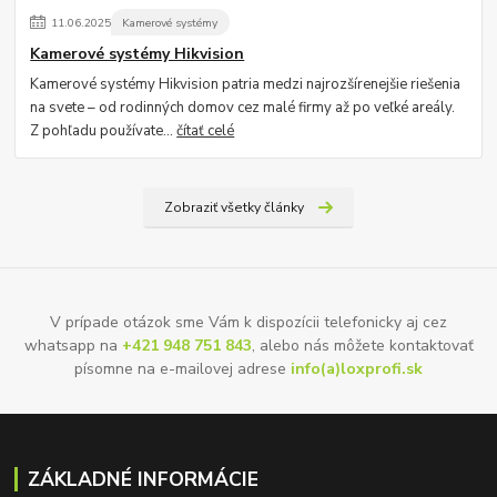
11
.
06
.
2025
Kamerové systémy
Kamerové systémy Hikvision
Kamerové systémy Hikvision patria medzi najrozšírenejšie riešenia
na svete – od rodinných domov cez malé firmy až po veľké areály.
Z pohľadu používate...
čítať celé
Zobraziť všetky články
V prípade otázok sme Vám k dispozícii telefonicky aj cez
whatsapp na
+421 948 751 843
, alebo nás môžete kontaktovať
písomne na e-mailovej adrese
info(a)loxprofi.sk
ZÁKLADNÉ INFORMÁCIE