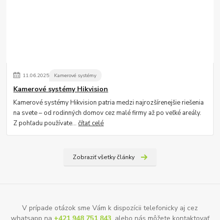
11
.
06
.
2025
Kamerové systémy
Kamerové systémy Hikvision
Kamerové systémy Hikvision patria medzi najrozšírenejšie riešenia
na svete – od rodinných domov cez malé firmy až po veľké areály.
Z pohľadu používate...
čítať celé
Zobraziť všetky články
V prípade otázok sme Vám k dispozícii telefonicky aj cez
whatsapp na
+421 948 751 843
, alebo nás môžete kontaktovať