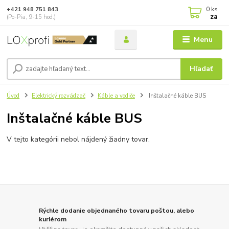
0
ks
+421 948 751 843
za
(Po-Pia, 9-15 hod.)
Menu
Hľadať
Úvod
Elektrický rozvádzač
Káble a vodiče
Inštalačné káble BUS
Inštalačné káble BUS
V tejto kategórii nebol nájdený žiadny tovar.
Rýchle dodanie objednaného tovaru poštou, alebo
kuriérom