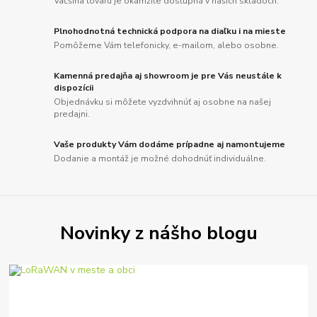
Väčšina tovaru je okamžite dostupná v našich skladoch.
Plnohodnotná technická podpora na diaľku i na mieste
Pomôžeme Vám telefonicky, e-mailom, alebo osobne.
Kamenná predajňa aj showroom je pre Vás neustále k
dispozícii
Objednávku si môžete vyzdvihnúť aj osobne na našej
predajni.
Vaše produkty Vám dodáme prípadne aj namontujeme
Dodanie a montáž je možné dohodnúť individuálne.
Novinky z nášho blogu