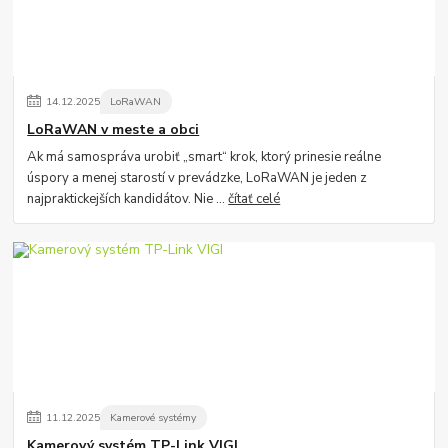
14
.
12
.
2025
LoRaWAN
LoRaWAN v meste a obci
Ak má samospráva urobiť „smart“ krok, ktorý prinesie reálne
úspory a menej starostí v prevádzke, LoRaWAN je jeden z
najpraktickejších kandidátov. Nie ...
čítať celé
11
.
12
.
2025
Kamerové systémy
Kamerový systém TP-Link VIGI