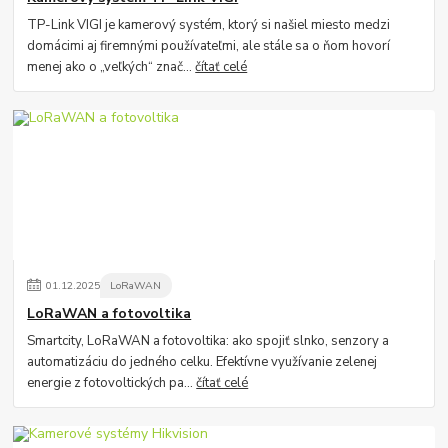
TP-Link VIGI je kamerový systém, ktorý si našiel miesto medzi
domácimi aj firemnými používateľmi, ale stále sa o ňom hovorí
menej ako o „veľkých“ znač...
čítať celé
01
.
12
.
2025
LoRaWAN
LoRaWAN a fotovoltika
Smartcity, LoRaWAN a fotovoltika: ako spojiť slnko, senzory a
automatizáciu do jedného celku. Efektívne využívanie zelenej
energie z fotovoltických pa...
čítať celé