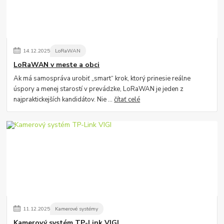
14
.
12
.
2025
LoRaWAN
LoRaWAN v meste a obci
Ak má samospráva urobiť „smart“ krok, ktorý prinesie reálne
úspory a menej starostí v prevádzke, LoRaWAN je jeden z
najpraktickejších kandidátov. Nie ...
čítať celé
11
.
12
.
2025
Kamerové systémy
Kamerový systém TP-Link VIGI