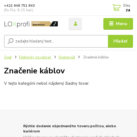
0
ks
+421 948 751 843
za
(Po-Pia, 9-15 hod.)
Menu
Hľadať
Úvod
Elektrický rozvádzač
Slaboprúd
Značenie káblov
Značenie káblov
V tejto kategórii nebol nájdený žiadny tovar.
Rýchle dodanie objednaného tovaru poštou, alebo
kuriérom