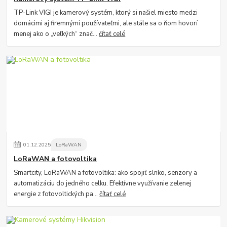
TP-Link VIGI je kamerový systém, ktorý si našiel miesto medzi
domácimi aj firemnými používateľmi, ale stále sa o ňom hovorí
menej ako o „veľkých“ znač...
čítať celé
01
.
12
.
2025
LoRaWAN
LoRaWAN a fotovoltika
Smartcity, LoRaWAN a fotovoltika: ako spojiť slnko, senzory a
automatizáciu do jedného celku. Efektívne využívanie zelenej
energie z fotovoltických pa...
čítať celé