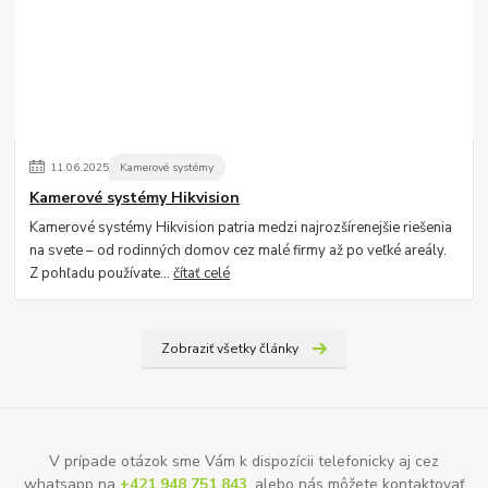
11
.
06
.
2025
Kamerové systémy
Kamerové systémy Hikvision
Kamerové systémy Hikvision patria medzi najrozšírenejšie riešenia
na svete – od rodinných domov cez malé firmy až po veľké areály.
Z pohľadu používate...
čítať celé
Zobraziť všetky články
V prípade otázok sme Vám k dispozícii telefonicky aj cez
whatsapp na
+421 948 751 843
, alebo nás môžete kontaktovať