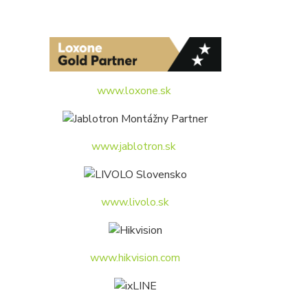
www.loxone.sk
www.jablotron.sk
www.livolo.sk
www.hikvision.com