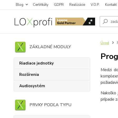
Blog
Certifikáty
GDPR
Realizácie
V.O.P.
Kontakt
Úvod
ZÁKLADNÉ MODULY
Prog
Riadiace jednotky
Medzi do
Rozšírenia
komplexn
požiadavi
Audiosystém
Nakoľko j
prípade z
PRVKY PODĽA TYPU