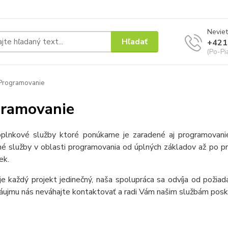
Neviet
Hľadať
+421
(Po-Pi
Programovanie
ramovanie
plnkové služby ktoré ponúkame je zaradené aj programovan
é služby v oblasti programovania od úplných základov až po pro
ek.
e každý projekt jedinečný, naša spolupráca sa odvíja od požia
áujmu nás neváhajte kontaktovať a radi Vám našim službám posky