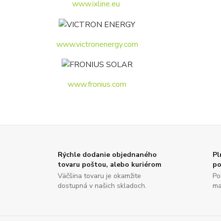
www.ixline.eu
www.victronenergy.com
www.fronius.com
Rýchle dodanie objednaného
Pl
tovaru poštou, alebo kuriérom
po
Väčšina tovaru je okamžite
Po
dostupná v našich skladoch.
ma