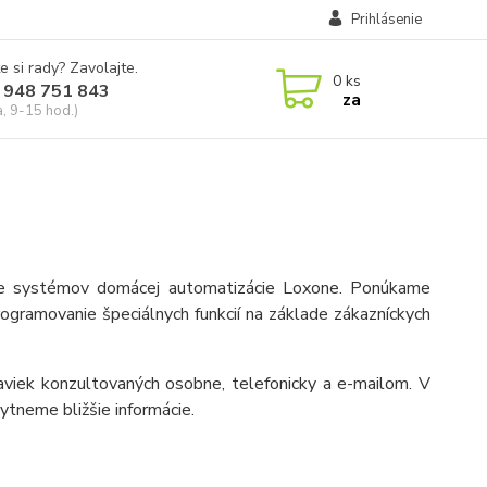
Prihlásenie
e si rady? Zavolajte.
0
ks
 948 751 843
za
a, 9-15 hod.)
ie systémov domácej automatizácie Loxone. Ponúkame
gramovanie špeciálnych funkcií na základe zákazníckych
daviek konzultovaných osobne, telefonicky a e-mailom. V
tneme bližšie informácie.