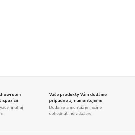
 showroom
Vaše produkty Vám dodáme
dispozícii
prípadne aj namontujeme
yzdvihnúť aj
Dodanie a montáž je možné
i.
dohodnúť individuálne.