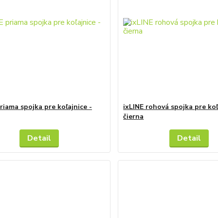
riama spojka pre koľajnice -
ixLINE rohová spojka pre koľ
čierna
Detail
Detail