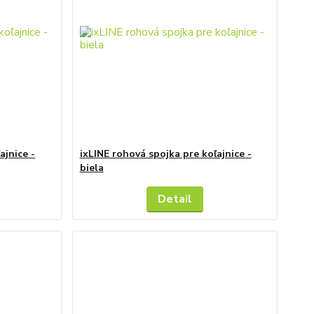
ajnice -
ixLINE rohová spojka pre koľajnice -
biela
Detail