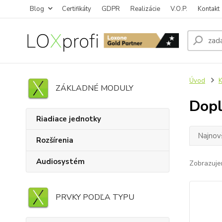
Blog
Certifikáty
GDPR
Realizácie
V.O.P.
Kontakt
Úvod
K
ZÁKLADNÉ MODULY
Dopl
Riadiace jednotky
Najnov
Rozšírenia
Audiosystém
Zobrazuje
PRVKY PODĽA TYPU