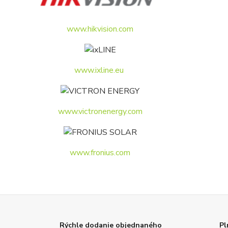
www.hikvision.com
www.ixline.eu
www.victronenergy.com
www.fronius.com
Rýchle dodanie objednaného
Pl