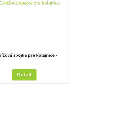
rížová spojka pre koľajnice -
Detail