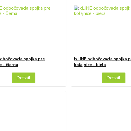
odbočovacia spojka pre
ixLINE odbočovacia spojka p
e - čierna
koľajnice - biela
Detail
Detail