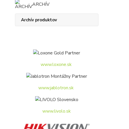
ARCHÍV
Archív produktov
www.loxone.sk
www.jablotron.sk
www.livolo.sk