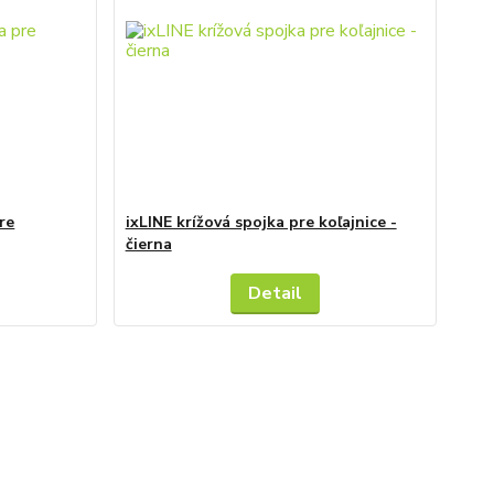
re
ixLINE krížová spojka pre koľajnice -
čierna
Detail