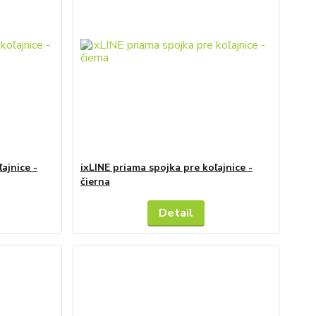
ajnice -
ixLINE priama spojka pre koľajnice -
čierna
Detail