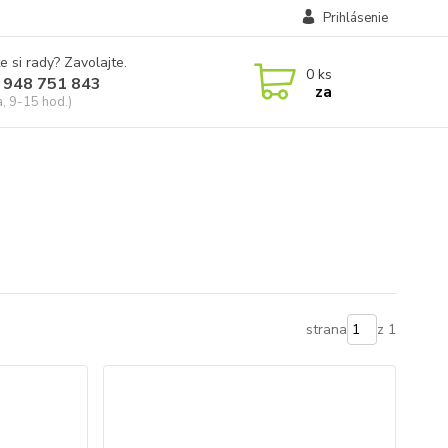
Prihlásenie
e si rady? Zavolajte.
0
ks
 948 751 843
za
a, 9-15 hod.)
strana
z 1