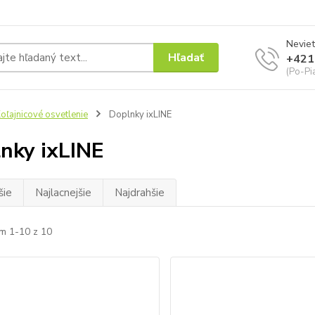
Neviet
Hľadať
+421
(Po-Pi
oľajnicové osvetlenie
Doplnky ixLINE
nky ixLINE
šie
Najlacnejšie
Najdrahšie
m 1-10 z 10